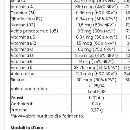
Selenio
24,75 mcg (45% NRV*)
49
Vitamina A
360 mcg (45% NRV*)
72
Tiamina (B1)
0,66 mg (60% NRV*)
1
Riboflavina (B2)
0,84 mg (60% NRV*)
1,
Niacina (B3)
9,6 mg (60% NRV*)
19
Acido pantotenico (B5)
3,6 mg (60% NRV*)
7
Vitamina B6
0,84 mg (60% NRV*)
1,
Vitamina B12
1,5 mcg (60% NRV*)
3
Vitamina C
60 mg (75% NRV*)
1
Vitamina D
2,25 mcg (45% NRV*)
4,
Vitamina E
9 mg (75% NRV*)
1
Vitamina K
33,75 mcg (45% NRV*)
67
Acido folico
120 mcg (60% NRV*)
24
Biotina
30 mcg (60% NRV*)
60
kJ 25,04
Valore energetico
kcal 5,98
Grassi
0,024 g
Carboidrati
0,3 g
Proteine
0,27 g
*NRV=Valore Nutritivo di Riferimento.
Modalità d'uso