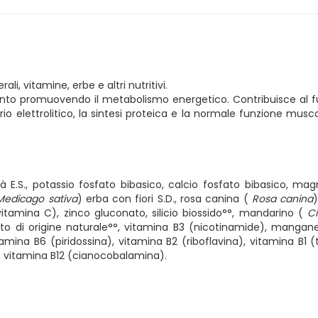
i, vitamine, erbe e altri nutritivi.
ento promuovendo il metabolismo energetico. Contribuisce al
brio elettrolitico, la sintesi proteica e la normale funzione musco
 E.S., potassio fosfato bibasico, calcio fosfato bibasico, mag
Medicago sativa
) erba con fiori S.D., rosa canina (
Rosa canina
)
n vitamina C), zinco gluconato, silicio biossido°°, mandarino (
Ci
ato di origine naturale°°, vitamina B3 (nicotinamide), mangan
tamina B6 (piridossina), vitamina B2 (riboflavina), vitamina B1 (
o), vitamina B12 (cianocobalamina).