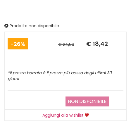
Prodotto non disponibile
Sconto
Prezzo
del
scontato
€ 18,42
26%
€ 24,90
*il prezzo barrato è il prezzo più basso degli ultimi 30
giorni
NON DISPONIBILE
Aggiungi alla wishlist