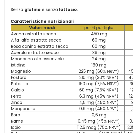
Senza
glutine
e senza
lattosio
.
Caratteristiche nutrizionali
Valori medi
per 6 pastiglie
Avena estratto secco
450 mg
Alfa-alfa estratto secco
60 mg
Rosa canina estratto secco
60 mg
Acerola estratto secco
36 mg
Mandarino olio essenziale
24 mg
Istidina
180 mg
Magnesio
225 mg (60% NRV*)
45
Fosforo
210 mg (30% NRV*)
4
Potassio
150 mg (7,5% NRV*)
3
Calcio
60 mg (7,5% NRV*)
1
Ferro
6,3 mg (45% NRV*)
1
Zinco
4,5 mg (45% NRV*)
Manganese
0,9 mg (45% NRV*)
1
Boro
0,6 mg
Rame
0,45 mg (45% NRV*)
0
Iodio
112,5 mcg (75% NRV*)
22