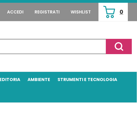
0
ACCEDI
REGISTRATI
WISHLIST
ARTICOLI
INSERITI
Cerca P
EDITORIA
AMBIENTE
STRUMENTI E TECNOLOGIA