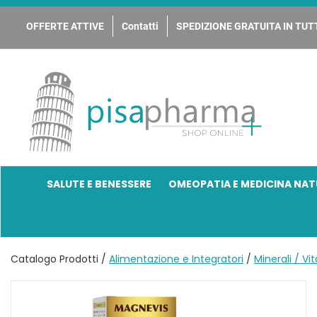
Passa
al
OFFERTE ATTIVE
Contatti
SPEDIZIONE GRATUITA IN TUTT
contenuto
principale
PisaPharma
SALUTE E BENESSERE
OMEOPATIA E MEDICINA NAT
Catalogo Prodotti /
Alimentazione e Integratori
/
Minerali / V