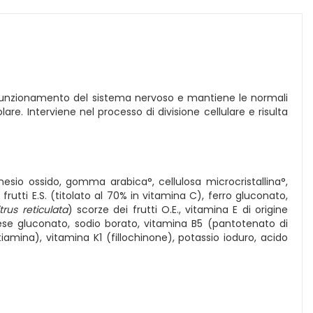
 funzionamento del sistema nervoso e mantiene le normali
lare. Interviene nel processo di divisione cellulare e risulta
nesio ossido, gomma arabica°, cellulosa microcristallina°,
 frutti E.S. (titolato al 70% in vitamina C), ferro gluconato,
trus reticulata
) scorze dei frutti O.E., vitamina E di origine
ese gluconato, sodio borato, vitamina B5 (pantotenato di
tiamina), vitamina K1 (fillochinone), potassio ioduro, acido