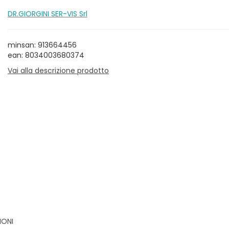
DR.GIORGINI SER-VIS Srl
minsan: 913664456
ean: 8034003680374
Vai alla descrizione prodotto
IONI