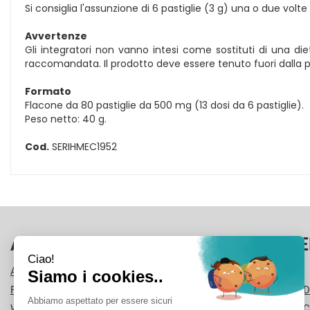
Si consiglia l'assunzione di 6 pastiglie (3 g) una o due volt
Avvertenze
Gli integratori non vanno intesi come sostituti di una die
raccomandata. Il prodotto deve essere tenuto fuori dalla por
Formato
Flacone da 80 pastiglie da 500 mg (13 dosi da 6 pastiglie).
Peso netto: 40 g.
Cod.
SERIHMEC1952
AREA UTENTE
LINK VE
ACCEDI
CONTATTI
REGISTRATI
CONDIZIONI D
WISHLIST
COOKIE POLI