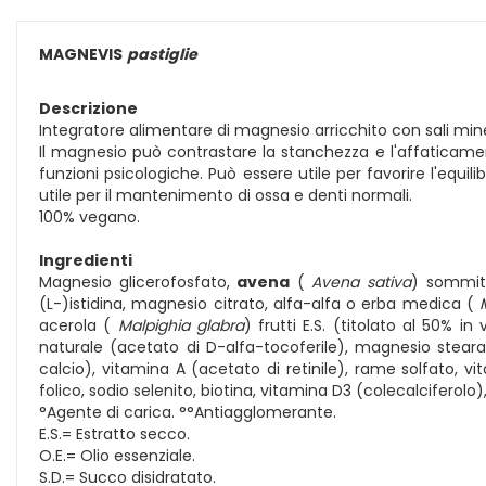
MAGNEVIS
pastiglie
Descrizione
Integratore alimentare di magnesio arricchito con sali mineral
Il magnesio può contrastare la stanchezza e l'affaticam
funzioni psicologiche. Può essere utile per favorire l'equili
utile per il mantenimento di ossa e denti normali.
100% vegano.
Ingredienti
Magnesio glicerofosfato,
avena
(
Avena sativa
) sommità
(L-)istidina, magnesio citrato, alfa-alfa o erba medica (
acerola (
Malpighia glabra
) frutti E.S. (titolato al 50% i
naturale (acetato di D-alfa-tocoferile), magnesio stear
calcio), vitamina A (acetato di retinile), rame solfato, vi
folico, sodio selenito, biotina, vitamina D3 (colecalciferol
°Agente di carica. °°Antiagglomerante.
E.S.= Estratto secco.
O.E.= Olio essenziale.
S.D.= Succo disidratato.