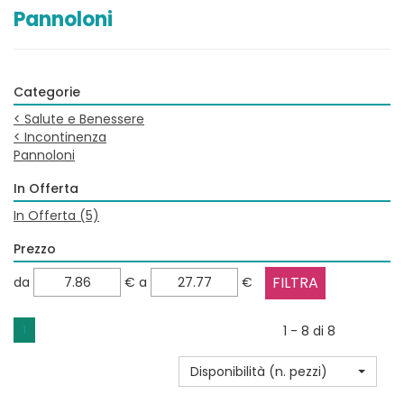
Pannoloni
Categorie
<
Salute e Benessere
<
Incontinenza
Pannoloni
In Offerta
In Offerta
(5)
Prezzo
filtra
filtra
da
€
a
€
da
a
1
1 - 8 di 8
Disponibilità (n. pezzi)