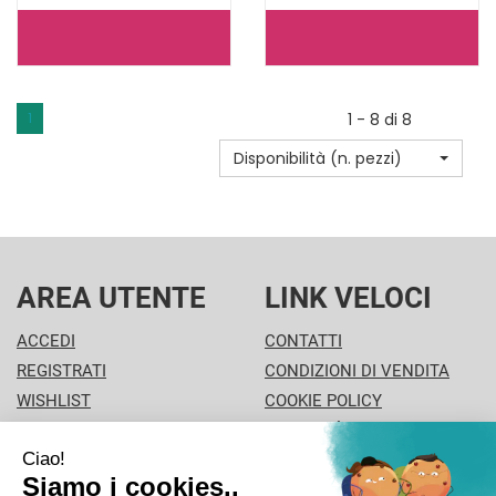
TENA
LINES
PANTS
CLAS
MAXI
SAGOMATO
1
1 - 8 di 8
L
SUPER
Disponibilità (n. pezzi)
NEW
30PZ NON
10PZ NON
È
È
DISPONIBILE
DISPONIBILE
AREA UTENTE
LINK VELOCI
ACCEDI
CONTATTI
REGISTRATI
CONDIZIONI DI VENDITA
WISHLIST
COOKIE POLICY
ISCRIZIONE ALLA
MODALITÀ DI PAGAMENTO
NEWSLETTER
INFORMATIVA PRIVACY