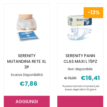
13%
SERENITY
SERENITY PANN
MUTANDINA RETE XL
CLAS MAXI L 15PZ
3P
Non disponibile
Scarsa Disponibilità
€16,41
€ 19,00
€7,86
*il prezzo barrato è il prezzo più
basso degli ultimi 30 giorni
AGGIUNGI
AGGIUNGI SERENITY
SERENITY