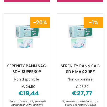
PANN
PANN
CLAS
SAG
MAXI
MAXI
20%
1%
M
30PZ NON
15PZ NON
È
È
DISPONIBILE
DISPONIBILE
SERENITY PANN SAG
SERENITY PANN SAG
SD+ SUPER30P
SD+ MAX 30PZ
Non disponibile
Non disponibile
€ 24,50
€ 28,30
€19,44
€27,77
*il prezzo barrato è il prezzo più
*il prezzo barrato è il prezzo più
basso degli ultimi 30 giorni
basso degli ultimi 30 giorni