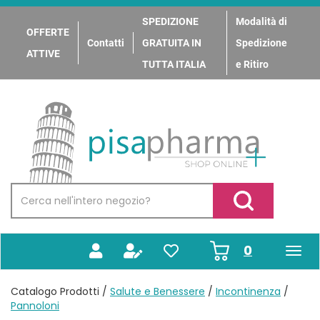
Passa
al
SPEDIZIONE
Modalità di
OFFERTE
contenuto
Contatti
GRATUITA IN
Spedizione
principale
ATTIVE
TUTTA ITALIA
e Ritiro
PisaPharma
Cerca
Prodotto
Cerca Prodotto
prodotti
0
inseriti
Catalogo Prodotti /
Salute e Benessere
/
Incontinenza
/
Pannoloni