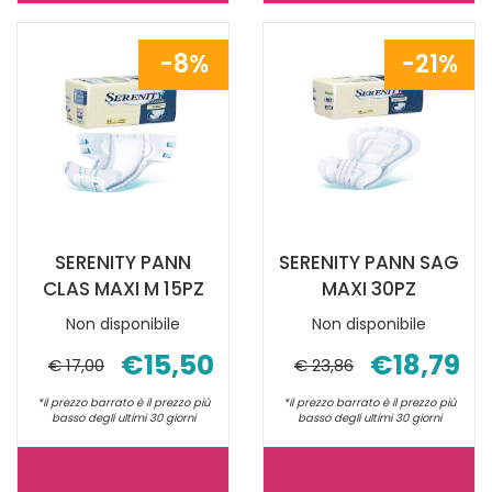
MUTANDINA
PANN
RETE
CLAS
8%
21%
XL
MAXI
3P AL
L
CARRELLO
15PZ NON
È
DISPONIBILE
SERENITY PANN
SERENITY PANN SAG
CLAS MAXI M 15PZ
MAXI 30PZ
Non disponibile
Non disponibile
€15,50
€18,79
€ 17,00
€ 23,86
*il prezzo barrato è il prezzo più
*il prezzo barrato è il prezzo più
basso degli ultimi 30 giorni
basso degli ultimi 30 giorni
SERENITY
SERENITY