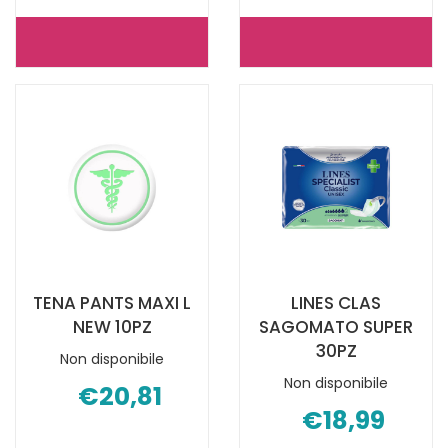
SERENITY
SERENITY
PANN
PANN
SAG
SAG
SD+
SD+
SUPER30P NON
MAX
È
30PZ NON
DISPONIBILE
È
DISPONIBILE
TENA PANTS MAXI L
LINES CLAS
NEW 10PZ
SAGOMATO SUPER
30PZ
Non disponibile
Non disponibile
€20,81
€18,99