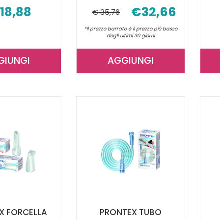
18,88
€32,66
€ 35,76
*il prezzo barrato è il prezzo più basso
degli ultimi 30 giorni
GIUNGI
AGGIUNGI
AGGIUNGI IALOCLEAN
AGGIUNGI L'ESPACE
SOL
DISTANZ
NEBUL
PED
15FL
C/MAS
2ML AL
GI AL
CARRELLO
CARRELLO
X FORCELLA
PRONTEX TUBO