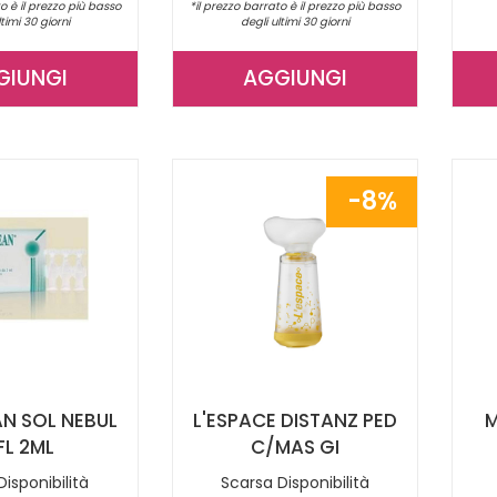
o è il prezzo più basso
*il prezzo barrato è il prezzo più basso
ltimi 30 giorni
degli ultimi 30 giorni
GIUNGI
AGGIUNGI
AGGIUNGI APROPOS
AGGIUNGI ACQUA
RINO
SIRMIONE
DEFENS
MIN
SOL
NAT
8%
ISOTON AL
6F
CARRELLO
15ML AL
CARRELLO
N SOL NEBUL
L'ESPACE DISTANZ PED
M
FL 2ML
C/MAS GI
isponibilità
Scarsa Disponibilità