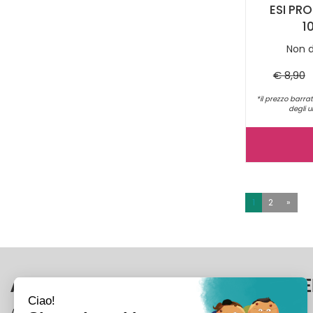
ESI PR
1
Non d
€ 8,90
*il prezzo barrat
degli u
1
2
»
AREA UTENTE
LINK VE