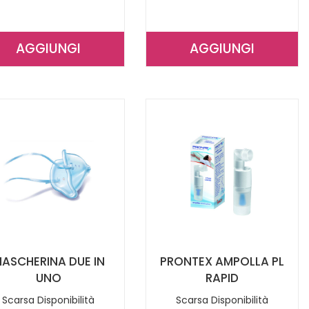
AGGIUNGI
AGGIUNGI
AGGIUNGI ISOMAR
AGGIUNGI TE
SPRAY
BABY
IGIENE
NEW
QUOTIDIANA AL
AEROSOL
CARRELLO
PIST AL
CARRELLO
ASCHERINA DUE IN
PRONTEX AMPOLLA PL
UNO
RAPID
Scarsa Disponibilità
Scarsa Disponibilità