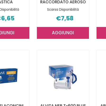
ASTICA
RACCORDATO AEROSO
Disponibilità
Scarsa Disponibilità
6,65
€7,58
GIUNGI
AGGIUNGI
AGGIUNGI PRONTEX
AGGIUNGI PRONTE
FORCELLA
TUBO
PLASTICA AL
RACCORDATO
CARRELLO
AEROSO AL
CARRELLO
FLACONCINI
ALVITA NEB T-600 PLUS
AP