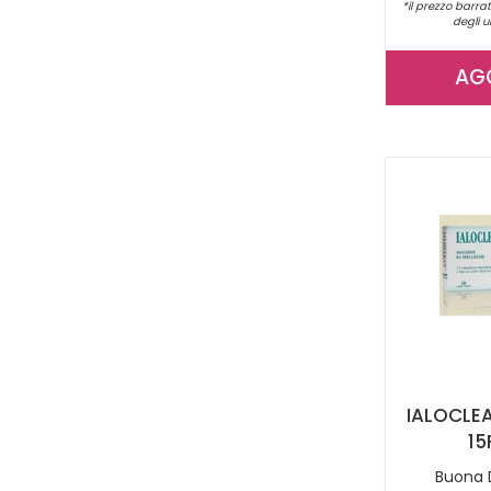
*il prezzo barrat
degli u
AG
IALOCLEA
15
Buona D