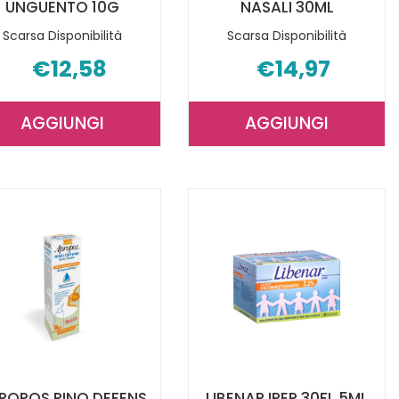
UNGUENTO 10G
NASALI 30ML
Scarsa Disponibilità
Scarsa Disponibilità
€12,58
€14,97
AGGIUNGI
AGGIUNGI
X
AGGIUNGI RINOPANTEINA
AGGIUNGI RIN
UNGUENTO
GOCCE
10G AL
NASALI
CARRELLO
30ML AL
CARRELLO
ROPOS RINO DEFENS
LIBENAR IPER 30FL 5ML