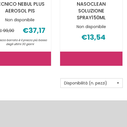
ECNICO NEBUL PLUS
NASOCLEAN
AEROSOL PIS
SOLUZIONE
SPRAY150ML
Non disponibile
Non disponibile
€37,17
€ 99,90
€13,54
rezzo barrato è il prezzo più basso
degli ultimi 30 giorni
TECNICO
NASOCLEAN
NEBUL
SOLUZIONE
PLUS
SPRAY150ML 
Disponibilità (n. pezzi)
AEROSOL
È
PIS NON
DISPONIBILE
È
DISPONIBILE