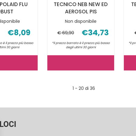
OPOLAID FLU
TECNICO NEB NEW ED
T
0BUST
AEROSOL PIS
isponibile
Non disponibile
€8,09
€34,73
€ 69,90
o è il prezzo più basso
*il prezzo barrato è il prezzo più basso
*il p
ltimi 30 giorni
degli ultimi 30 giorni
ESI
TECNICO
PROPOLAID
NEB
FLU
NEW
1 - 20 di 36
10BUST NON
ED
È
AEROSOL
DISPONIBILE
PIS NON
È
LOCI
DISPONIBILE