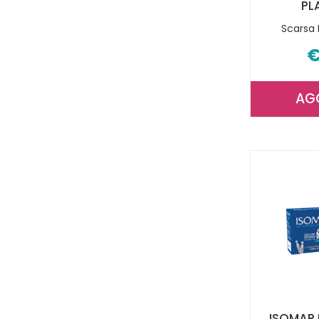
PL
Scarsa 
€
AG
ISOMAR 