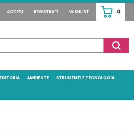
0
ACCEDI
REGISTRATI
WISHLIST
ARTICOLI
INSERITI
Cerca P
EDITORIA
AMBIENTE
STRUMENTI E TECNOLOGIA