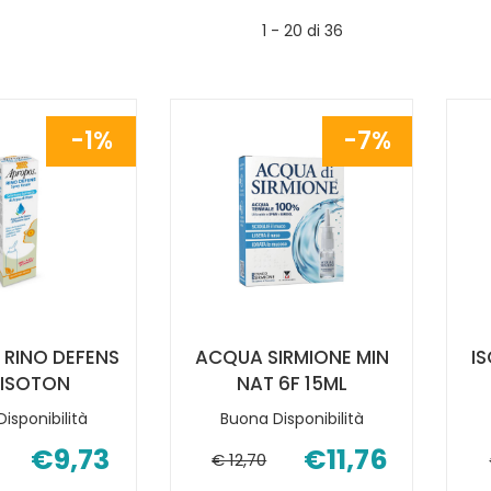
1 - 20 di 36
1%
7%
RINO DEFENS
ACQUA SIRMIONE MIN
I
 ISOTON
NAT 6F 15ML
isponibilità
Buona Disponibilità
€9,73
€11,76
€ 12,70