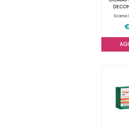
DECO
Scarsa 
€
AG