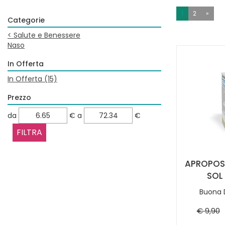
1
2
»
Categorie
<
Salute e Benessere
Naso
In Offerta
In Offerta
(15)
Prezzo
filtra
filtra
da
€
a
€
da
a
APROPOS 
SOL
Buona D
€ 9,90