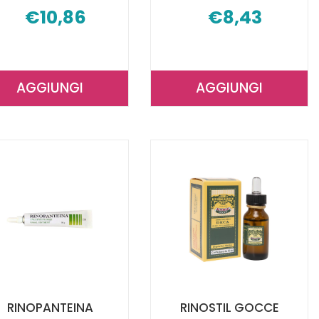
€10,86
€8,43
AGGIUNGI
AGGIUNGI
AGGIUNGI MASCHERINA
AGGIUNGI PR
DUE
AMPOLLA
IN
PL
UNO AL
RAPID AL
CARRELLO
CARRELLO
RINOPANTEINA
RINOSTIL GOCCE