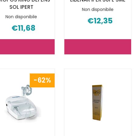
SOL IPERT
Non disponibile
Non disponibile
€12,35
€11,68
APROPOS
LIBENAR
RINO
IPER
DEFENS
30FL
SOL
5ML NON
62%
IPERT NON
È
È
DISPONIBILE
DISPONIBILE