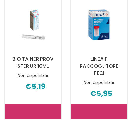
URINA12ML AL
FECI
CARRELLO
60ML AL
CARRELLO
BIO TAINER PROV
LINEA F
STER UR 10ML
RACCOGLITORE
FECI
Non disponibile
Non disponibile
€5,19
€5,95
BIO
LINEA
TAINER
F
PROV
RACCOGLIT