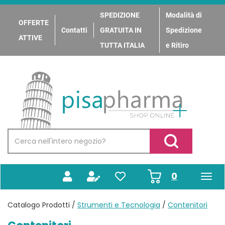
Passa
al
SPEDIZIONE
Modalità di
OFFERTE
contenuto
Contatti
GRATUITA IN
Spedizione
principale
ATTIVE
TUTTA ITALIA
e Ritiro
PisaPharma
Cerca
Prodotto
Cerca Prodotto
prodotti
0
inseriti
Catalogo Prodotti /
Strumenti e Tecnologia
/
Contenitori