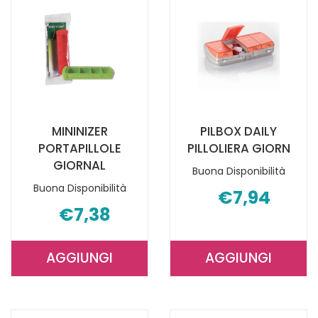
URINA
120ML AL
120ML AL
CARRELLO
CARRELLO
MININIZER
PILBOX DAILY
PORTAPILLOLE
PILLOLIERA GIORN
GIORNAL
Buona Disponibilità
Buona Disponibilità
€7,94
€7,38
AGGIUNGI
AGGIUNGI
AGGIUNGI MININIZER
AGGIUNGI P
PORTAPILLOLE
DAILY
GIORNAL AL
PILLOLIERA