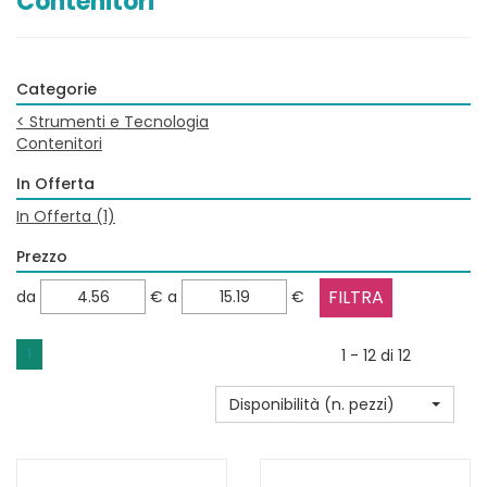
Contenitori
Categorie
<
Strumenti e Tecnologia
Contenitori
In Offerta
In Offerta
(1)
Prezzo
filtra
filtra
da
€
a
€
da
a
1
1 - 12 di 12
Disponibilità (n. pezzi)