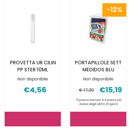
PORTAPILLOLE
È
12%
GIORN NON
DISPONIBILE
È
DISPONIBILE
PROVETTA UR CILIN
PORTAPILLOLE SETT
PP STER 10ML
MEDIDOS BLU
Non disponibile
Non disponibile
€4,56
€15,19
€ 17,30
*il prezzo barrato è il prezzo più
basso degli ultimi 30 giorni
PROVETTA
PORTAPILLO
UR
SETT