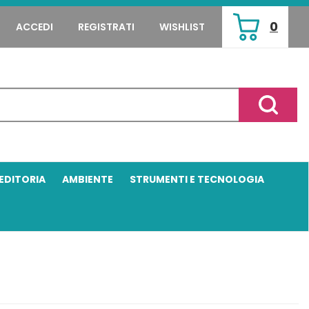
0
ACCEDI
REGISTRATI
WISHLIST
ARTICOLI
INSERITI
Cerca P
EDITORIA
AMBIENTE
STRUMENTI E TECNOLOGIA