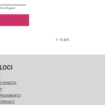
o è il prezzo più basso
ltimi 30 giorni
ANTIBRUMM
FORTE
SPRAY
1 - 5 di 5
75ML NON
È
DISPONIBILE
LOCI
I VENDITA
CY
 PAGAMENTO
 PRIVACY