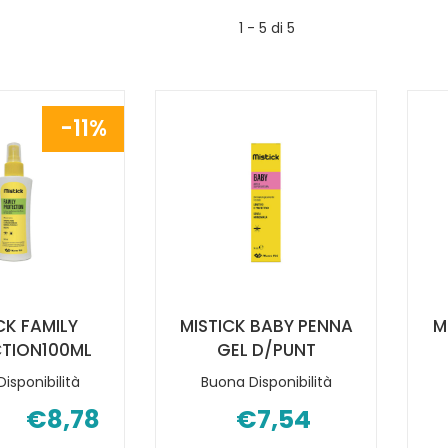
1 - 5 di 5
11%
CK FAMILY
MISTICK BABY PENNA
M
TION100ML
GEL D/PUNT
isponibilità
Buona Disponibilità
€8,78
€7,54