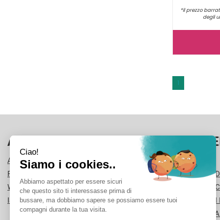
*il prezzo barrat
degli u
1
AREA UTENTE
LINK VE
ACCEDI
CONTATTI
REGISTRATI
CONDIZIONI D
WISHLIST
COOKIE POLI
ISCRIZIONE ALLA NEWSLETTER
MODALITÀ DI
INFORMATIVA