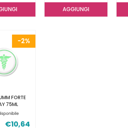
GIUNGI
AGGIUNGI
AGGIUNGI MISTICK
AGGIUNGI MISTICK
FAMILY
BABY
PROTECTION100ML AL
PENNA
CARRELLO
GEL
2%
D/PUNT AL
CARRELLO
UMM FORTE
AY 75ML
isponibile
€10,64