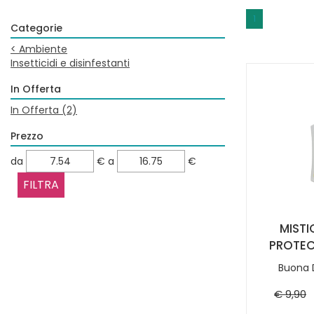
1
Categorie
<
Ambiente
Insetticidi e disinfestanti
In Offerta
In Offerta
(2)
Prezzo
filtra
filtra
da
€
a
€
da
a
MISTI
PROTEC
Buona D
€ 9,90