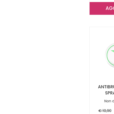
AG
ANTIBR
SPR
Non d
€ 10,90