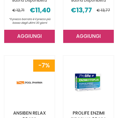
Buona Disponibilità
Buona Disponibilità
€11,40
€13,77
€ 12,71
€ 13,77
*il prezzo barrato è il prezzo più
basso degli ultimi 30 giorni
AGGIUNGI
AGGIUNGI
AGGIUNGI TRIOCARBONE
AGGIUNGI 
PANCIA
RILASCIO
PIA
CONTROL12
10+10BU AL
CARRELLO
7%
CARRELLO
ANSIBEN RELAX
PROLIFE ENZIMI