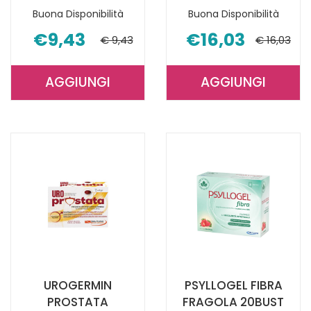
Buona Disponibilità
Buona Disponibilità
€9,43
€16,03
€ 9,43
€ 16,03
AGGIUNGI
AGGIUNGI
AGGIUNGI PROLIFE
AGGIUNGI P
PEDIATRICO
FIBRA
12FL
FRAGOLA
8ML AL
VASO AL
CARRELLO
CARRELLO
UROGERMIN
PSYLLOGEL FIBRA
PROSTATA
FRAGOLA 20BUST