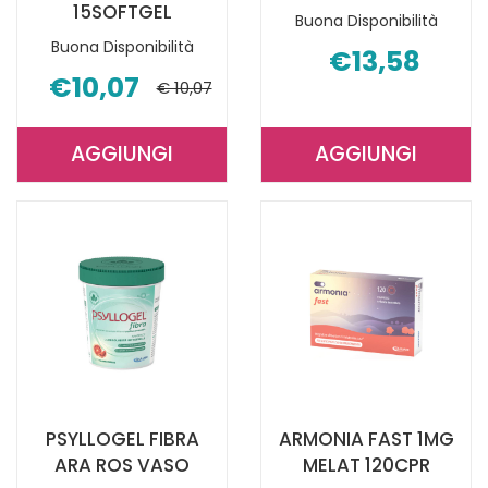
15SOFTGEL
Buona Disponibilità
Buona Disponibilità
€13,58
€10,07
€ 10,07
AGGIUNGI
AGGIUNGI
AGGIUNGI UROGERMIN
AGGIUNGI P
PROSTATA
FIBRA
15SOFTGEL AL
FRAGOLA
CARRELLO
20BUST AL
CARRELLO
PSYLLOGEL FIBRA
ARMONIA FAST 1MG
ARA ROS VASO
MELAT 120CPR