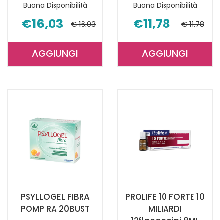
Buona Disponibilità
Buona Disponibilità
€16,03
€11,78
€ 16,03
€ 11,78
AGGIUNGI
AGGIUNGI
AGGIUNGI PSYLLOGEL
AGGIUNGI 
FIBRA
FAST
ARA
1MG
ROS
MELAT
VASO AL
120CPR AL
CARRELLO
CARRELLO
PSYLLOGEL FIBRA
PROLIFE 10 FORTE 10
POMP RA 20BUST
MILIARDI