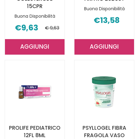
15CPR
Buona Disponibilità
Buona Disponibilità
€13,58
€9,63
€ 9,63
AGGIUNGI
AGGIUNGI
AGGIUNGI KILOCAL
AGGIUNGI P
COLESTEROLO
FIBRA
15CPR AL
ARA
CARRELLO
RO
20BUST AL
CARRELLO
PROLIFE PEDIATRICO
PSYLLOGEL FIBRA
12FL 8ML
FRAGOLA VASO