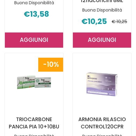
12flaconcini 8ML
Buona Disponibilità
Buona Disponibilità
€13,58
€10,25
€ 10,25
AGGIUNGI
AGGIUNGI
AGGIUNGI PSYLLOGEL
AGGIUNGI P
FIBRA
10
POMP
FORTE
10%
RA
10
20BUST AL
MILIARDI
CARRELLO
12FLACONCI
8ML AL
CARRELLO
TRIOCARBONE
ARMONIA RILASCIO
PANCIA PIA 10+10BU
CONTROL120CPR