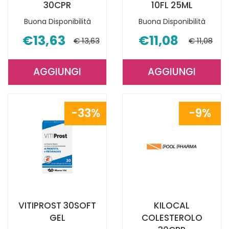
30CPR
10FL 25ML
Buona Disponibilità
Buona Disponibilità
€13,63
€11,08
€ 13,63
€ 11,08
AGGIUNGI
AGGIUNGI
AGGIUNGI SEDANAM
AGGIUNGI 
NOTTE
JUNIOR
30CPR AL
10FL
33%
9%
CARRELLO
25ML AL
CARRELLO
VITIPROST 30SOFT
KILOCAL
GEL
COLESTEROLO