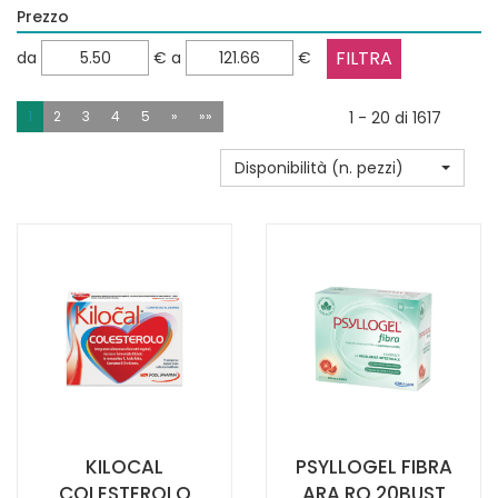
Prezzo
filtra
filtra
da
€
a
€
da
a
1
2
3
4
5
»
»»
1 - 20 di 1617
Disponibilità (n. pezzi)
KILOCAL
PSYLLOGEL FIBRA
COLESTEROLO
ARA RO 20BUST