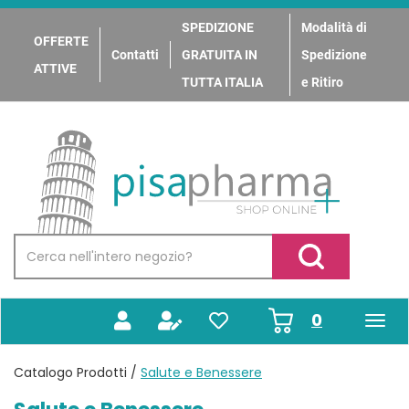
Passa
al
SPEDIZIONE
Modalità di
OFFERTE
contenuto
Contatti
GRATUITA IN
Spedizione
principale
ATTIVE
TUTTA ITALIA
e Ritiro
PisaPharma
Cerca
Prodotto
Cerca Prodotto
prodotti
0
inseriti
Catalogo Prodotti /
Salute e Benessere