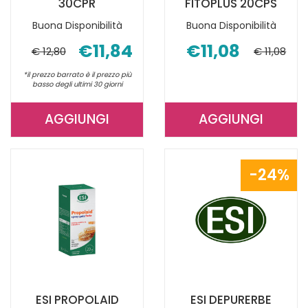
30CPR
FITOPLUS 20CPS
Buona Disponibilità
Buona Disponibilità
€11,84
€11,08
€ 12,80
€ 11,08
*il prezzo barrato è il prezzo più
basso degli ultimi 30 giorni
AGGIUNGI
AGGIUNGI
AGGIUNGI ANSIBEN
AGGIUNGI P
RELAX
ENZIMI
30CPR AL
FITOPLUS
24%
CARRELLO
20CPS AL
CARRELLO
ESI PROPOLAID
ESI DEPURERBE