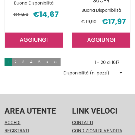
30CPR
Buona Disponibilità
Buona Disponibilità
€14,67
€ 21,90
€17,97
€ 19,90
AGGIUNGI
AGGIUNGI
AGGIUNGI VITIPROST
AGGIUNGI K
30SOFT
COLESTERO
GEL AL
30CPR AL
1
2
3
4
5
»
»»
1 - 20 di 1617
CARRELLO
CARRELLO
Disponibilità (n. pezzi)
AREA UTENTE
LINK VELOCI
ACCEDI
CONTATTI
REGISTRATI
CONDIZIONI DI VENDITA