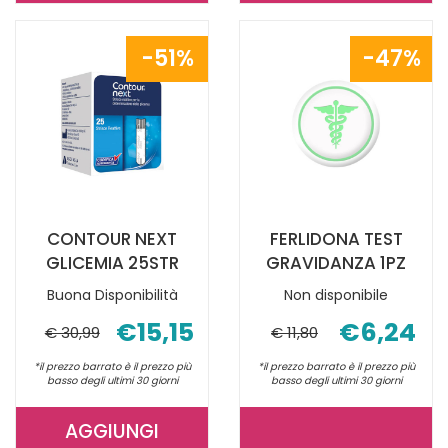
COVID19
DIGITEST
AG
SENS
51%
47%
SELFTEST AL
LANCETTE25
CARRELLO
CARRELLO
CONTOUR NEXT
FERLIDONA TEST
GLICEMIA 25STR
GRAVIDANZA 1PZ
Buona Disponibilità
Non disponibile
€15,15
€6,24
€ 30,99
€ 11,80
*il prezzo barrato è il prezzo più
*il prezzo barrato è il prezzo più
basso degli ultimi 30 giorni
basso degli ultimi 30 giorni
AGGIUNGI
AGGIUNGI CONTOUR
FERLIDONA