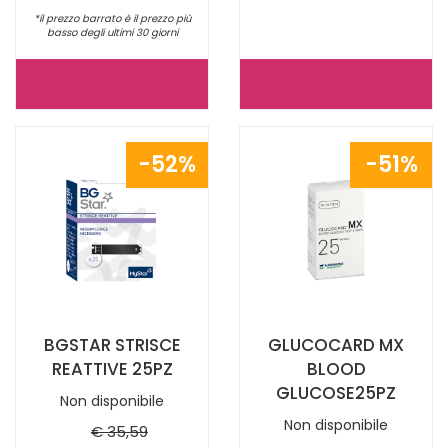
*il prezzo barrato è il prezzo più
basso degli ultimi 30 giorni
ONETOUCH
ONETOUCH
VERIO
DELICA
GLICEMIA
LANCETTE
52%
51%
25STR NON
25PZ NON
È
È
DISPONIBILE
DISPONIBILE
BGSTAR STRISCE
GLUCOCARD MX
REATTIVE 25PZ
BLOOD
GLUCOSE25PZ
Non disponibile
Non disponibile
€ 35,59