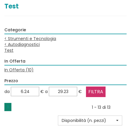
Test
Categorie
<
Strumenti e Tecnologia
<
Autodiagnostici
Test
In Offerta
In Offerta
(10)
Prezzo
filtra
filtra
da
€
a
€
da
a
1
1 - 13 di 13
Disponibilità (n. pezzi)