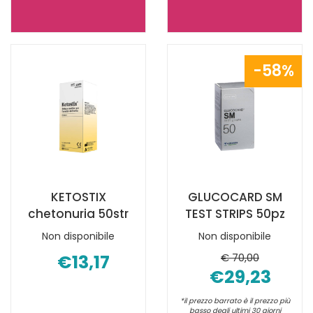
FREESTYLE
VEROVAL
LITE
TEST
GLICEMIA
INFEZ
58%
25STR NON
VIE
È
URINAR NO
DISPONIBILE
È
DISPONIBILE
KETOSTIX
GLUCOCARD SM
chetonuria 50str
TEST STRIPS 50pz
Non disponibile
Non disponibile
€13,17
€ 70,00
€29,23
*il prezzo barrato è il prezzo più
basso degli ultimi 30 giorni