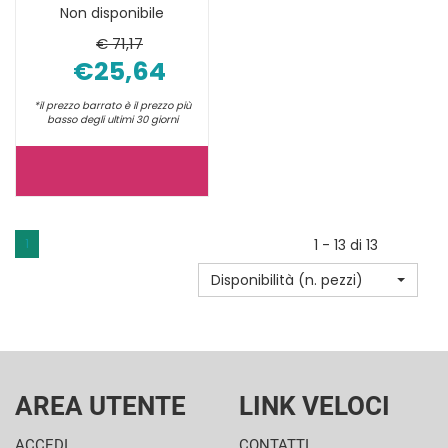
Non disponibile
€ 71,17
€25,64
*il prezzo barrato è il prezzo più
basso degli ultimi 30 giorni
BGSTAR
STRISCE
REATTIVE
1
1 - 13 di 13
50PZ NON
Disponibilità (n. pezzi)
È
DISPONIBILE
AREA UTENTE
LINK VELOCI
ACCEDI
CONTATTI