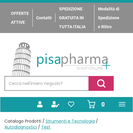
Passa
al
SPEDIZIONE
Modalità di
OFFERTE
contenuto
Contatti
GRATUITA IN
Spedizione
principale
ATTIVE
TUTTA ITALIA
e Ritiro
PisaPharma
Cerca
Prodotto
Cerca Prodotto
prodotti
0
inseriti
Catalogo Prodotti /
Strumenti e Tecnologia
/
Autodiagnostici
/
Test