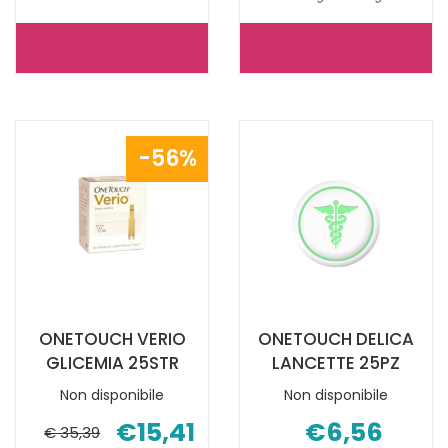
KETOSTIX
GLUCOCAR
CHETONURIA
SM
50STR
TEST
NON
STRIPS
56%
È
50PZ NON
DISPONIBILE
È
DISPONIBILE
ONETOUCH VERIO
ONETOUCH DELICA
GLICEMIA 25STR
LANCETTE 25PZ
Non disponibile
Non disponibile
€15,41
€6,56
€ 35,39