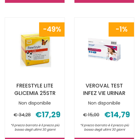
NEXT
TEST
GLICEMIA
GRAVIDANZ
25STR AL
1PZ NON
49%
1%
CARRELLO
È
DISPONIBILE
FREESTYLE LITE
VEROVAL TEST
GLICEMIA 25STR
INFEZ VIE URINAR
Non disponibile
Non disponibile
€17,29
€14,79
€ 34,28
€ 15,00
*il prezzo barrato è il prezzo più
*il prezzo barrato è il prezzo più
basso degli ultimi 30 giorni
basso degli ultimi 30 giorni