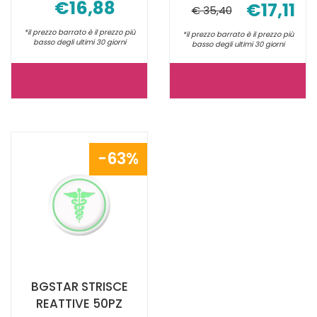
€16,88
€17,11
€ 35,40
*il prezzo barrato è il prezzo più
*il prezzo barrato è il prezzo più
basso degli ultimi 30 giorni
basso degli ultimi 30 giorni
BGSTAR
GLUCOCAR
STRISCE
MX
REATTIVE
BLOOD
25PZ NON
GLUCOSE25
63%
È
È
DISPONIBILE
DISPONIBILE
BGSTAR STRISCE
REATTIVE 50PZ