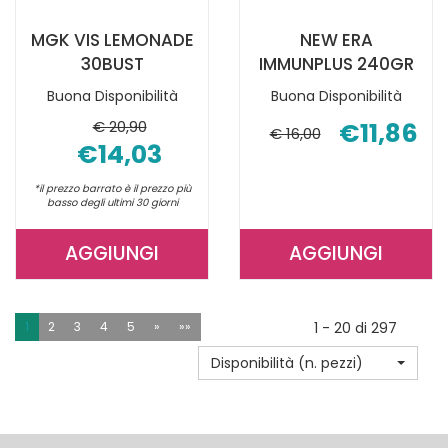
MGK VIS LEMONADE
NEW ERA
30BUST
IMMUNPLUS 240GR
Buona Disponibilità
Buona Disponibilità
€ 20,90
€11,86
€ 16,00
€14,03
*il prezzo barrato è il prezzo più
basso degli ultimi 30 giorni
AGGIUNGI
AGGIUNGI
AGGIUNGI MGK
AGGIUNGI 
VIS
ERA
LEMONADE
IMMUNPLUS
1
2
3
4
5
»
»»
1 - 20 di 297
30BUST AL
240GR AL
Disponibilità (n. pezzi)
CARRELLO
CARRELLO