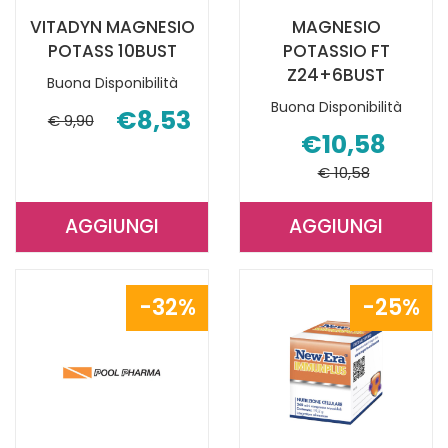
VITADYN MAGNESIO
MAGNESIO
POTASS 10BUST
POTASSIO FT
Z24+6BUST
Buona Disponibilità
Buona Disponibilità
€8,53
€ 9,90
€10,58
€ 10,58
AGGIUNGI
AGGIUNGI
AGGIUNGI VITADYN
AGGIUNGI 
MAGNESIO
POTASSIO
POTASS
FT
32%
25%
10BUST AL
Z24+6BUST 
CARRELLO
CARRELLO