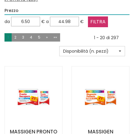
Prezzo
filtra
filtra
da
€
a
€
da
a
1
2
3
4
5
»
»»
1 - 20 di 297
Disponibilità (n. pezzi)
MASSIGEN PRONTO
MASSIGEN