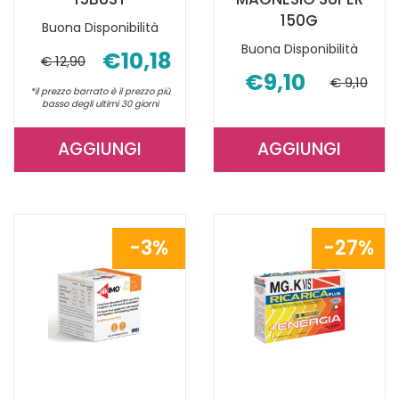
150G
Buona Disponibilità
Buona Disponibilità
€10,18
€ 12,90
€9,10
€ 9,10
*il prezzo barrato è il prezzo più
basso degli ultimi 30 giorni
AGGIUNGI
AGGIUNGI
AGGIUNGI MGK
AGGIUNGI 
VIS
MAGNESIO
ORANGE
SUPER
15BUST AL
150G AL
3%
27%
CARRELLO
CARRELLO