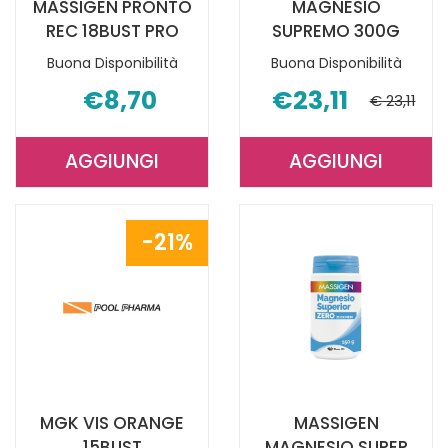
MASSIGEN PRONTO
MAGNESIO
REC 18BUST PRO
SUPREMO 300G
Buona Disponibilità
Buona Disponibilità
€8,70
€23,11
€ 23,11
AGGIUNGI
AGGIUNGI
AGGIUNGI MASSIGEN
AGGIUNGI 
PRONTO
SUPREMO
REC
300G AL
21%
18BUST
CARRELLO
PRO AL
CARRELLO
MGK VIS ORANGE
MASSIGEN
15BUST
MAGNESIO SUPER