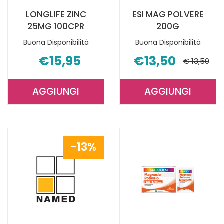
LONGLIFE ZINC
ESI MAG POLVERE
25MG 100CPR
200G
Buona Disponibilità
Buona Disponibilità
€15,95
€13,50
€ 13,50
AGGIUNGI
AGGIUNGI
AGGIUNGI LONGLIFE
AGGIUNGI E
ZINC
MAG
25MG
POLVERE
100CPR AL
200G AL
13%
CARRELLO
CARRELLO