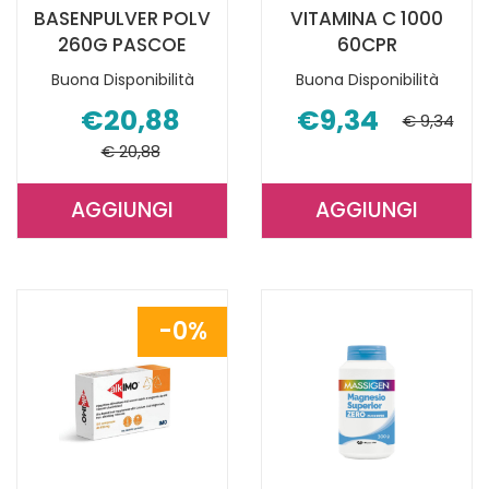
BASENPULVER POLV
VITAMINA C 1000
260G PASCOE
60CPR
Buona Disponibilità
Buona Disponibilità
€20,88
€9,34
€ 9,34
€ 20,88
AGGIUNGI
AGGIUNGI
AGGIUNGI BASENPULVER
AGGIUNGI V
POLV
C
260G
1000
PASCOE AL
60CPR AL
0%
CARRELLO
CARRELLO