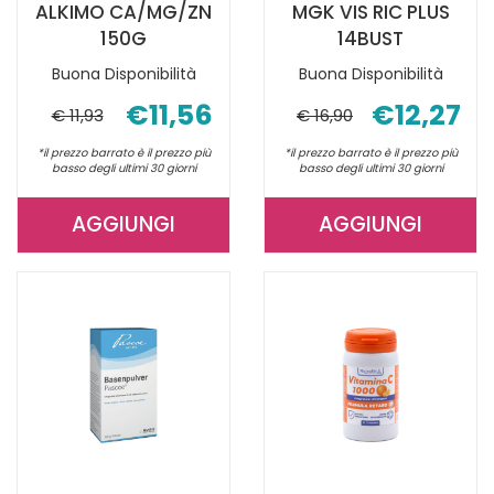
ALKIMO CA/MG/ZN
MGK VIS RIC PLUS
150G
14BUST
Buona Disponibilità
Buona Disponibilità
€11,56
€12,27
€ 11,93
€ 16,90
*il prezzo barrato è il prezzo più
*il prezzo barrato è il prezzo più
basso degli ultimi 30 giorni
basso degli ultimi 30 giorni
AGGIUNGI
AGGIUNGI
AGGIUNGI ALKIMO
AGGIUNGI 
CA/MG/ZN
VIS
150G AL
RIC
CARRELLO
PLUS
14BUST AL
CARRELLO