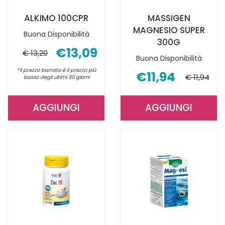
ALKIMO 100CPR
MASSIGEN
MAGNESIO SUPER
Buona Disponibilità
300G
€13,09
€ 13,20
Buona Disponibilità
*il prezzo barrato è il prezzo più
€11,94
€ 11,94
basso degli ultimi 30 giorni
AGGIUNGI
AGGIUNGI
AGGIUNGI ALKIMO
AGGIUNGI 
100CPR AL
MAGNESIO
CARRELLO
SUPER
300G AL
CARRELLO