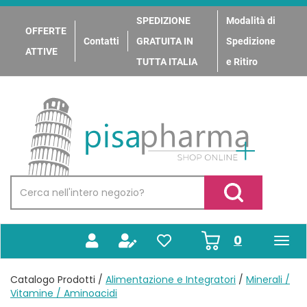
Passa
al
SPEDIZIONE
Modalità di
OFFERTE
contenuto
Contatti
GRATUITA IN
Spedizione
principale
ATTIVE
TUTTA ITALIA
e Ritiro
PisaPharma
Cerca
Prodotto
Cerca Prodotto
prodotti
0
inseriti
Catalogo Prodotti /
Alimentazione e Integratori
/
Minerali /
Vitamine / Aminoacidi