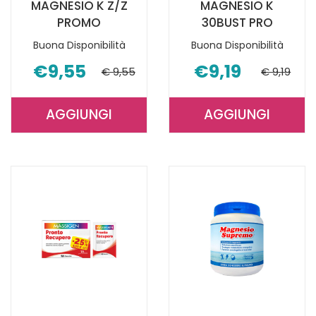
MAGNESIO K Z/Z
MAGNESIO K
PROMO
30BUST PRO
Buona Disponibilità
Buona Disponibilità
€9,55
€9,19
€ 9,55
€ 9,19
AGGIUNGI
AGGIUNGI
AGGIUNGI MASSIGEN
AGGIUNGI 
MAGNESIO
MAGNESIO
K
K
Z/Z
30BUST
PROMO AL
PRO AL
CARRELLO
CARRELLO