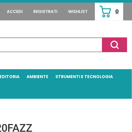
0
ACCEDI
REGISTRATI
WISHLIST
ARTICOLI
INSERITI
Cerca P
EDITORIA
AMBIENTE
STRUMENTI E TECNOLOGIA
20FAZZ