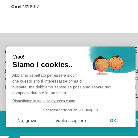
Cod.
VZLE012
AREA UTENTE
LINK VE
ACCEDI
CONTATTI
REGISTRATI
CONDIZIONI D
WISHLIST
COOKIE POLI
ISCRIZIONE ALLA NEWSLETTER
MODALITÀ DI
INFORMATIVA
PISA PHARMA - P.Iva: 02013280504 - Sede legale: VIA L'