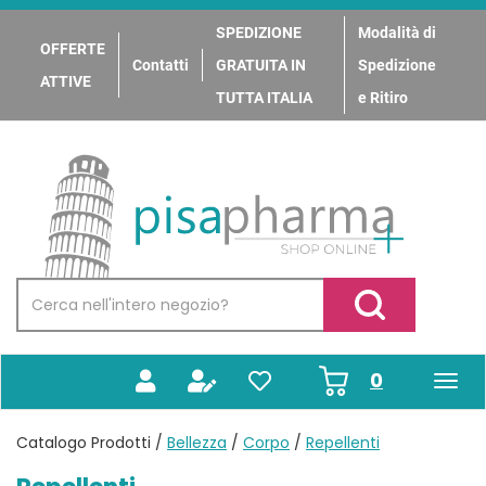
Passa
al
SPEDIZIONE
Modalità di
OFFERTE
contenuto
Contatti
GRATUITA IN
Spedizione
principale
ATTIVE
TUTTA ITALIA
e Ritiro
PisaPharma
Cerca
Prodotto
Cerca Prodotto
prodotti
0
inseriti
Catalogo Prodotti /
Bellezza
/
Corpo
/
Repellenti