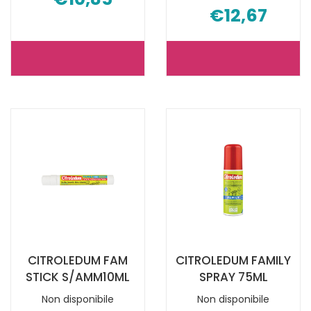
€12,67
STOP
MISTICK
ZANZARE
MULTIDEFEN
SUPER
PMC
BRACCIALE NON
100ML NON
È
È
DISPONIBILE
DISPONIBILE
CITROLEDUM FAM
CITROLEDUM FAMILY
STICK S/AMM10ML
SPRAY 75ML
Non disponibile
Non disponibile