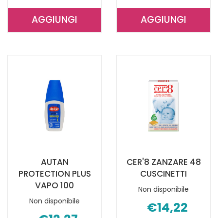
AGGIUNGI
AGGIUNGI
AGGIUNGI MISTICK
AGGIUNGI J
ANTIZANZARA
FORMULA
NAT
MOLTO
100ML AL
FORTE
CARRELLO
SPR AL
CARRELLO
AUTAN
CER'8 ZANZARE 48
PROTECTION PLUS
CUSCINETTI
VAPO 100
Non disponibile
Non disponibile
€14,22