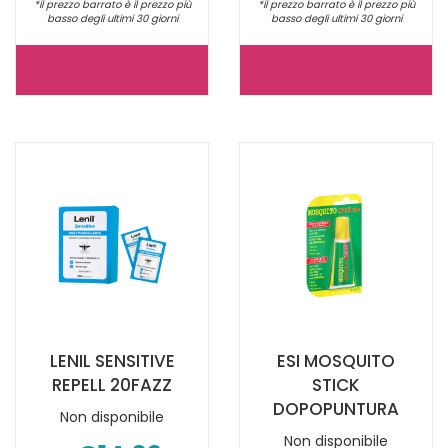
*il prezzo barrato è il prezzo più
*il prezzo barrato è il prezzo più
basso degli ultimi 30 giorni
basso degli ultimi 30 giorni
LENIL
LENIL
ACTIVE
INSETTI
100
SENSITIVE
SPRAY NON
EMULS NON
È
È
DISPONIBILE
DISPONIBILE
LENIL SENSITIVE
ESI MOSQUITO
REPELL 20FAZZ
STICK
DOPOPUNTURA
Non disponibile
Non disponibile