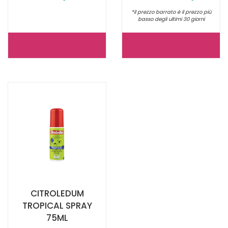
*il prezzo barrato è il prezzo più
basso degli ultimi 30 giorni
CITROLEDUM
CITROLEDU
TIGRE
TIGRE
SPRAY
STICK
75ML NON
C/AMM NO
È
È
DISPONIBILE
DISPONIBILE
CITROLEDUM
TROPICAL SPRAY
75ML