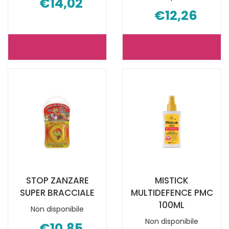
€14,02
€12,26
LENIL
ESI
SENSITIVE
MOSQUITO
REPELL
STICK
20FAZZ NON
DOPOPUNTU
È
È
DISPONIBILE
DISPONIBILE
STOP ZANZARE
MISTICK
SUPER BRACCIALE
MULTIDEFENCE PMC
100ML
Non disponibile
Non disponibile
€10,85