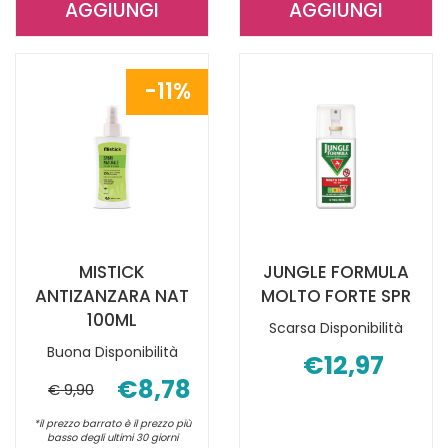
AGGIUNGI
AGGIUNGI
AGGIUNGI LENIL
AGGIUNGI LE
DOPOPUNTURA
MULTIREPEL
ROLL-
BABY AL
11%
ON
CARRELLO
9ML AL
CARRELLO
MISTICK
JUNGLE FORMULA
ANTIZANZARA NAT
MOLTO FORTE SPR
100ML
Scarsa Disponibilità
Buona Disponibilità
€12,97
€8,78
€ 9,90
*il prezzo barrato è il prezzo più
basso degli ultimi 30 giorni