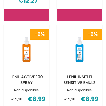
€12,27
AUTAN
CER'8
PROTECTION
ZANZARE
PLUS
48
9%
9%
VAPO
CUSCINETTI
100 NON
È
È
DISPONIBILE
DISPONIBILE
LENIL ACTIVE 100
LENIL INSETTI
SPRAY
SENSITIVE EMULS
Non disponibile
Non disponibile
€8,99
€8,99
€ 9,90
€ 9,90