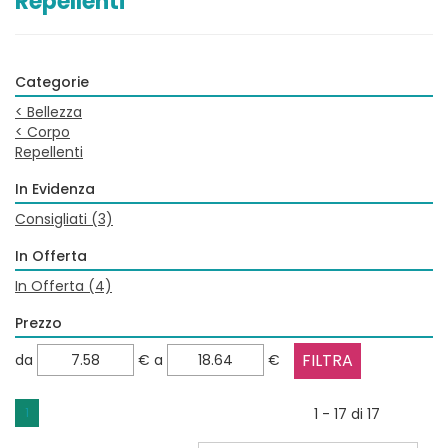
Repellenti
Categorie
<
Bellezza
<
Corpo
Repellenti
In Evidenza
Consigliati
(3)
In Offerta
In Offerta
(4)
Prezzo
filtra
filtra
da
€
a
€
da
a
1
1 - 17 di 17