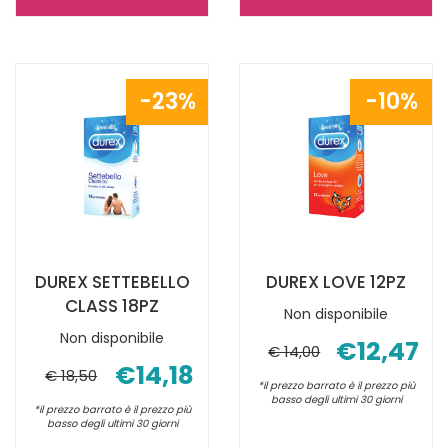
DUREX
HATU'
TVB
PROFILATTIC
6PZ NON
DEFENSOR
È
9
23%
10%
DISPONIBILE
PEZZI NON
È
DISPONIBILE
DUREX SETTEBELLO
DUREX LOVE 12PZ
CLASS 18PZ
Non disponibile
Non disponibile
€12,47
€ 14,00
€14,18
€ 18,50
*il prezzo barrato è il prezzo più
basso degli ultimi 30 giorni
*il prezzo barrato è il prezzo più
basso degli ultimi 30 giorni