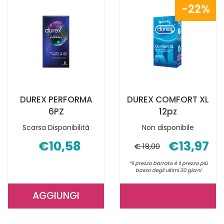
EASY-
LATEX
22%
ON
6PZ AL
6
CARRELLO
PZ AL
CARRELLO
DUREX PERFORMA
DUREX COMFORT XL
6PZ
12pz
Scarsa Disponibilità
Non disponibile
€10,58
€13,97
€ 18,00
*il prezzo barrato è il prezzo più
basso degli ultimi 30 giorni
AGGIUNGI
AGGIUNGI DUREX
DUREX
PERFORMA
COMFORT