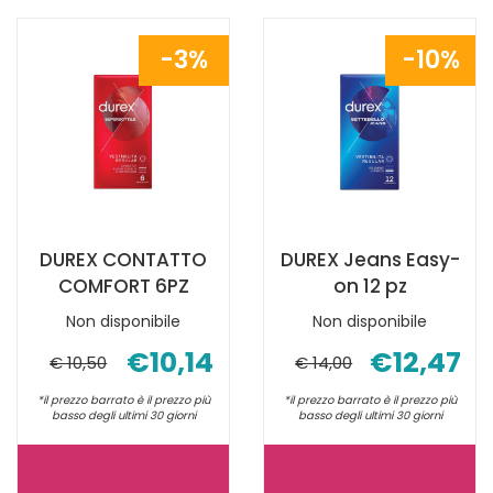
6PZ AL
XL
CARRELLO
12PZ NON
3%
10%
È
DISPONIBILE
DUREX CONTATTO
DUREX Jeans Easy-
COMFORT 6PZ
on 12 pz
Non disponibile
Non disponibile
€10,14
€12,47
€ 10,50
€ 14,00
*il prezzo barrato è il prezzo più
*il prezzo barrato è il prezzo più
basso degli ultimi 30 giorni
basso degli ultimi 30 giorni
DUREX
DUREX