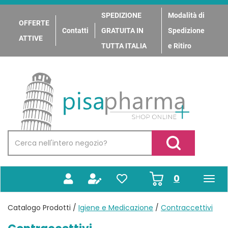
Passa
al
SPEDIZIONE
Modalità di
OFFERTE
contenuto
Contatti
GRATUITA IN
Spedizione
principale
ATTIVE
TUTTA ITALIA
e Ritiro
PisaPharma
Cerca
Prodotto
Cerca Prodotto
prodotti
0
inseriti
Catalogo Prodotti /
Igiene e Medicazione
/
Contraccettivi