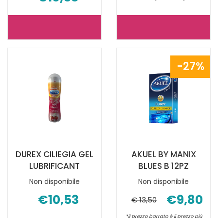
DUREX
DUREX
PLEASUREMAX
REALFEEL
EASYON
6PZ NON
27%
6PZ NON
È
È
DISPONIBILE
DISPONIBILE
DUREX CILIEGIA GEL
AKUEL BY MANIX
LUBRIFICANT
BLUES B 12PZ
Non disponibile
Non disponibile
€10,53
€9,80
€ 13,50
*il prezzo barrato è il prezzo più