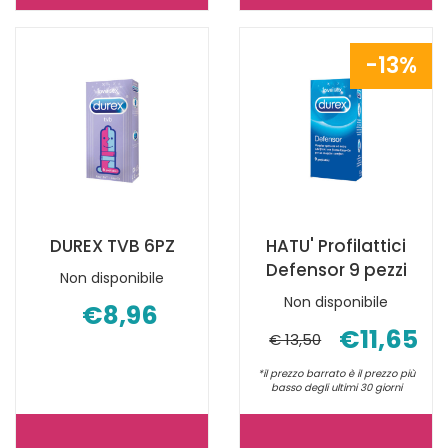
SYNC
TROPICAL
6PZ NON
EASY-
13%
È
ON
DISPONIBILE
6
PZ NON
È
DISPONIBILE
DUREX TVB 6PZ
HATU' Profilattici
Defensor 9 pezzi
Non disponibile
Non disponibile
€8,96
€11,65
€ 13,50
*il prezzo barrato è il prezzo più
basso degli ultimi 30 giorni