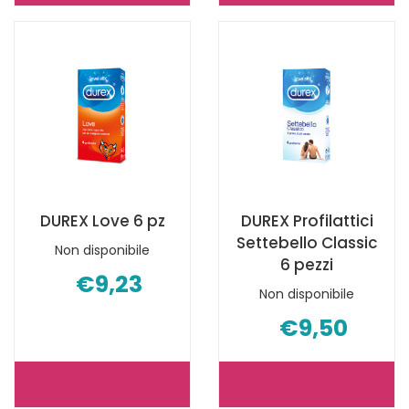
CONTATTO
JEANS
COMFORT
EASY-
6PZ NON
ON
È
12
DISPONIBILE
PZ NON
È
DISPONIBILE
DUREX Love 6 pz
DUREX Profilattici
Settebello Classic
Non disponibile
6 pezzi
€9,23
Non disponibile
€9,50
DUREX
DUREX