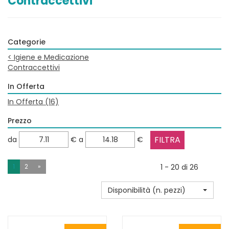
Contraccettivi
Categorie
<
Igiene e Medicazione
Contraccettivi
In Offerta
In Offerta
(16)
Prezzo
filtra
filtra
da
€
a
€
da
a
1
2
»
1 - 20 di 26
Disponibilità (n. pezzi)