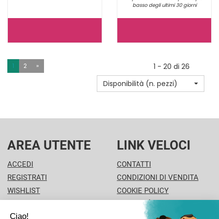
basso degli ultimi 30 giorni
DUREX
AKUEL
CILIEGIA
BY
GEL
MANIX
1
2
»
1 - 20 di 26
LUBRIFICANT NON
BLUES
Disponibilità (n. pezzi)
È
B
DISPONIBILE
12PZ NON
È
DISPONIBILE
AREA UTENTE
LINK VELOCI
ACCEDI
CONTATTI
REGISTRATI
CONDIZIONI DI VENDITA
WISHLIST
COOKIE POLICY
ISCRIZIONE ALLA
MODALITÀ DI PAGAMENTO
NEWSLETTER
INFORMATIVA PRIVACY