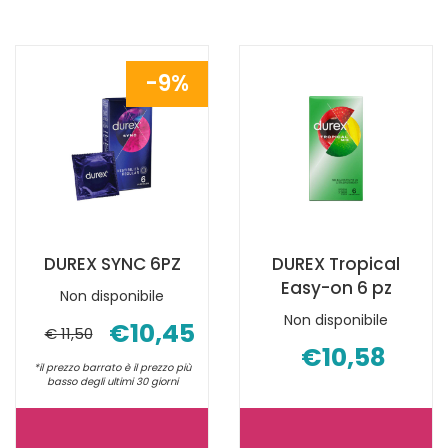
LOVE
PROFILATTIC
6
SETTEBELLO
PZ NON
CLASSIC
9%
È
6
DISPONIBILE
PEZZI NON
È
DISPONIBILE
DUREX SYNC 6PZ
DUREX Tropical
Easy-on 6 pz
Non disponibile
Non disponibile
€10,45
€ 11,50
€10,58
*il prezzo barrato è il prezzo più
basso degli ultimi 30 giorni
DUREX
DUREX