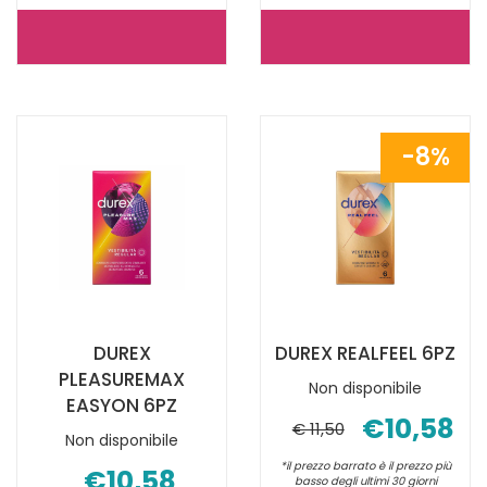
DUREX
DUREX
SETTEBELLO
COMFORT
CLASSICO
XL
12PZ NON
6PZ NON
8%
È
È
DISPONIBILE
DISPONIBILE
DUREX
DUREX REALFEEL 6PZ
PLEASUREMAX
Non disponibile
EASYON 6PZ
€10,58
€ 11,50
Non disponibile
*il prezzo barrato è il prezzo più
€10,58
basso degli ultimi 30 giorni