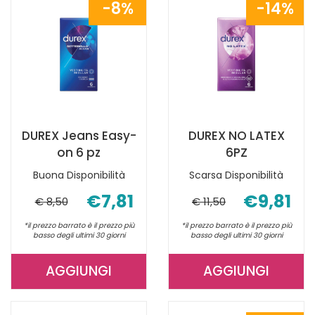
8%
14%
DUREX Jeans Easy-
DUREX NO LATEX
on 6 pz
6PZ
Buona Disponibilità
Scarsa Disponibilità
€7,81
€9,81
€ 8,50
€ 11,50
*il prezzo barrato è il prezzo più
*il prezzo barrato è il prezzo più
basso degli ultimi 30 giorni
basso degli ultimi 30 giorni
AGGIUNGI
AGGIUNGI
AGGIUNGI DUREX
AGGIUNGI 
JEANS
NO