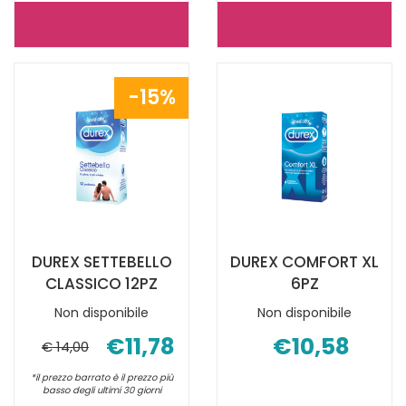
DUREX
DUREX
SETTEBELLO
LOVE
CLASS
12PZ NON
15%
18PZ NON
È
È
DISPONIBILE
DISPONIBILE
DUREX SETTEBELLO
DUREX COMFORT XL
CLASSICO 12PZ
6PZ
Non disponibile
Non disponibile
€11,78
€10,58
€ 14,00
*il prezzo barrato è il prezzo più
basso degli ultimi 30 giorni