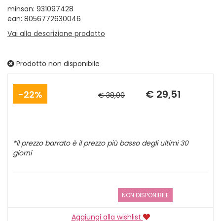
minsan: 931097428
ean: 8056772630046
Vai alla descrizione prodotto
Prodotto non disponibile
Sconto
Prezzo
del
scontato
€ 29,51
22%
€ 38,00
*il prezzo barrato è il prezzo più basso degli ultimi 30
giorni
NON DISPONIBILE
Aggiungi alla wishlist