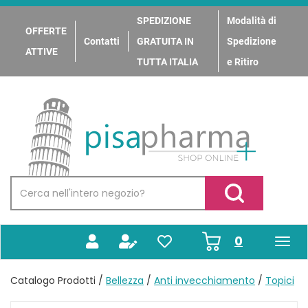
Passa
al
SPEDIZIONE
Modalità di
OFFERTE
contenuto
Contatti
GRATUITA IN
Spedizione
principale
ATTIVE
TUTTA ITALIA
e Ritiro
PisaPharma
Cerca
Prodotto
Cerca Prodotto
prodotti
0
inseriti
Catalogo Prodotti /
Bellezza
/
Anti invecchiamento
/
Topici