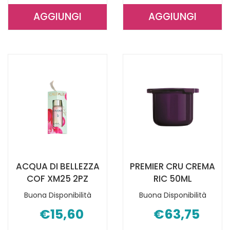
AGGIUNGI
AGGIUNGI
AGGIUNGI RVLIFT
AGGIUNGI R
LIFT
TISANA
CR
NOTTE
CASHMERE
50ML AL
RICAR AL
CARRELLO
CARRELLO
ACQUA DI BELLEZZA
PREMIER CRU CREMA
COF XM25 2PZ
RIC 50ML
Buona Disponibilità
Buona Disponibilità
€15,60
€63,75