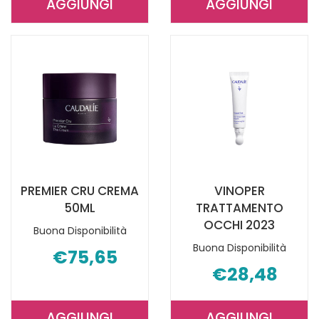
AGGIUNGI
AGGIUNGI
AGGIUNGI RVLIFT
AGGIUNGI P
FLUIDO
CRU
CASHMERE
CREMA
40ML AL
RICCA50ML 
CARRELLO
CARRELLO
PREMIER CRU CREMA
VINOPER
50ML
TRATTAMENTO
OCCHI 2023
Buona Disponibilità
Buona Disponibilità
€75,65
€28,48
AGGIUNGI
AGGIUNGI