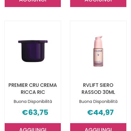
AGGIUNGI PREMIER
AGGIUNGI V
CRU
TRATTAMEN
CREMA
OCCHI
50ML AL
2023 AL
CARRELLO
CARRELLO
PREMIER CRU CREMA
RVLIFT SIERO
RICCA RIC
RASSOD 30ML
Buona Disponibilità
Buona Disponibilità
€63,75
€44,97
AGGIUNGI
AGGIUNGI