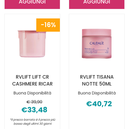
AGGIUNGI
AGGIUNGI
AGGIUNGI PREMIER
AGGIUNGI R
CRU
LIFT
SIERO
CR
16%
30ML AL
CASHMERE 
CARRELLO
CARRELLO
RVLIFT LIFT CR
RVLIFT TISANA
CASHMERE RICAR
NOTTE 50ML
Buona Disponibilità
Buona Disponibilità
€ 39,90
€40,72
€33,48
*il prezzo barrato è il prezzo più
basso degli ultimi 30 giorni