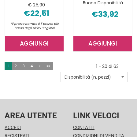
Buona Disponibilità
€ 25,90
€22,51
€33,92
*il prezzo barrato è il prezzo più
basso degli ultimi 30 giorni
AGGIUNGI
AGGIUNGI
AGGIUNGI GOOVI
AGGIUNGI R
CREMA
TRATTAMEN
CON
OCCHI
1
2
3
4
»
»»
1 - 20 di 63
BIOPEPTIDI AL
15ML AL
Disponibilità (n. pezzi)
CARRELLO
CARRELLO
AREA UTENTE
LINK VELOCI
ACCEDI
CONTATTI
REGISTRATI
CONDIZIONI DI VENDITA