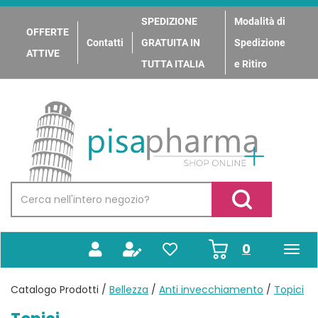
Passa
al
SPEDIZIONE
Modalità di
OFFERTE
contenuto
Contatti
GRATUITA IN
Spedizione
principale
ATTIVE
TUTTA ITALIA
e Ritiro
PisaPharma
Cerca
Prodotto
Cerca Prodotto
prodotti
0
inseriti
Catalogo Prodotti /
Bellezza
/
Anti invecchiamento
/
Topici