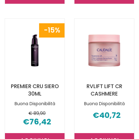
SIERO
CRU
RASS
CREMA
RICARICA30ML AL
OCCHI15ML 
15%
CARRELLO
CARRELLO
PREMIER CRU SIERO
RVLIFT LIFT CR
30ML
CASHMERE
Buona Disponibilità
Buona Disponibilità
€ 89,90
€40,72
€76,42