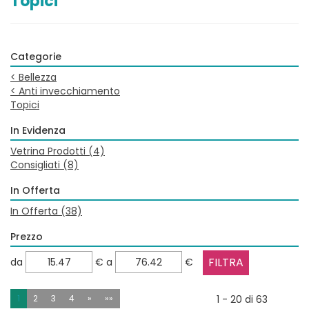
Topici
Categorie
<
Bellezza
<
Anti invecchiamento
Topici
In Evidenza
Vetrina Prodotti
(4)
Consigliati
(8)
In Offerta
In Offerta
(38)
Prezzo
filtra
filtra
da
€
a
€
da
a
1
2
3
4
»
»»
1 - 20 di 63