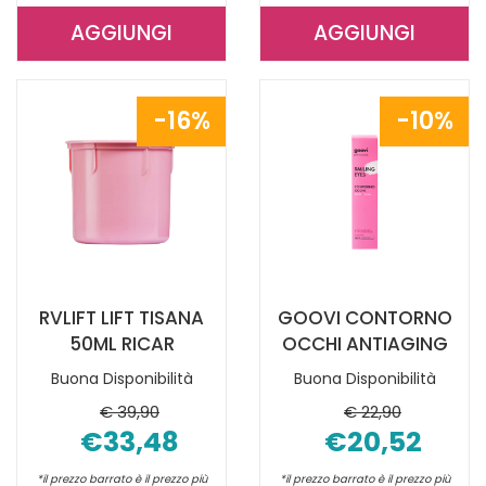
AGGIUNGI
AGGIUNGI
AGGIUNGI ACQUA
AGGIUNGI P
DI
CRU
BELLEZZA
CREMA
16%
10%
COF
RIC
XM25
50ML AL
2PZ AL
CARRELLO
CARRELLO
RVLIFT LIFT TISANA
GOOVI CONTORNO
50ML RICAR
OCCHI ANTIAGING
Buona Disponibilità
Buona Disponibilità
€ 39,90
€ 22,90
€33,48
€20,52
*il prezzo barrato è il prezzo più
*il prezzo barrato è il prezzo più