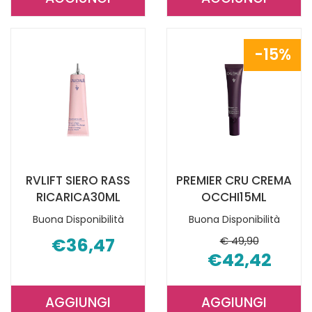
AGGIUNGI PREMIER
AGGIUNGI R
CRU
SIERO
CREMA
RASSOD
15%
RICCA
30ML AL
RIC AL
CARRELLO
CARRELLO
RVLIFT SIERO RASS
PREMIER CRU CREMA
RICARICA30ML
OCCHI15ML
Buona Disponibilità
Buona Disponibilità
€36,47
€ 49,90
€42,42
AGGIUNGI
AGGIUNGI
AGGIUNGI RVLIFT
AGGIUNGI P