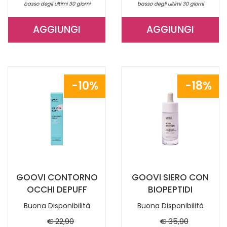
basso degli ultimi 30 giorni
basso degli ultimi 30 giorni
AGGIUNGI
AGGIUNGI
AGGIUNGI RVLIFT
AGGIUNGI 
LIFT
CONTORNO
TISANA
OCCHI
50ML
ANTIAGING 
10%
18%
RICAR AL
CARRELLO
CARRELLO
GOOVI CONTORNO
GOOVI SIERO CON
OCCHI DEPUFF
BIOPEPTIDI
Buona Disponibilità
Buona Disponibilità
€ 22,90
€ 35,90