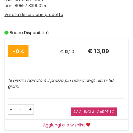
ean: 8055713390025
Vai alla descrizione prodotto
Buona Disponibilità
Sconto
Prezzo
del
scontato
€ 13,09
0%
€ 13,20
*il prezzo barrato è il prezzo più basso degli ultimi 30
giorni
-
+
AGGIUNGI AL CARRELLO
Aggiungi alla wishlist