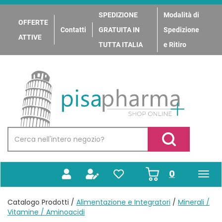
Passa
al
SPEDIZIONE
Modalità di
OFFERTE
contenuto
Contatti
GRATUITA IN
Spedizione
principale
ATTIVE
TUTTA ITALIA
e Ritiro
PisaPharma
Cerca
Prodotto
Cerca Prodotto
prodotti
0
inseriti
Catalogo Prodotti /
Alimentazione e Integratori
/
Minerali /
Vitamine / Aminoacidi