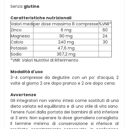
Senza
glutine
.
Caratteristiche nutrizionali
Valori medi
per dose massima 8 compresse
%VNR*
Zinco
6 mg
60
Magnesio
90 mg
24
Calcio
240 mg
30
Potassio
47,6 mg
Sodio
367,2 mg
*VNR: Valori Nutritivi di Riferimento
Modalità d'uso
3-4 compresse da deglutire con un po’ d’acqua, 2
volte al giorno 2 ore dopo pranzo e 2 ore dopo cena.
Avvertenze
Gli integratori non vanno intesi come sostituti di una
dieta variata ed equilibrata e di uno stile di vita sano.
Tenere fuori dalla portata dei bambini di età inferiore
ai 3 anni. Non superare la dose giornaliera consigliata.
Il termine minimo di conservazione si riferisce al