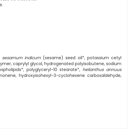
e.
,
sesamum indicum
(sesame) seed oil*, potassium cetyl
lymer, caprylyl glycol, hydrogenated polyisobutene, sodium
spholipids*, polyglyceryl-10 stearate*,
helianthus annuus
limonene, hydroxyisohexyl-3-cyclohexene carboxaldehyde,