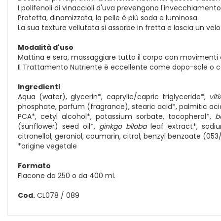
I polifenoli di vinaccioli d'uva prevengono l'invecchiamento 
Protetta, dinamizzata, la pelle è più soda e luminosa.
La sua texture vellutata si assorbe in fretta e lascia un ve
Modalità d'uso
Mattina e sera, massaggiare tutto il corpo con movimenti c
Il Trattamento Nutriente è eccellente come dopo-sole o 
Ingredienti
Aqua (water), glycerin*, caprylic/capric triglyceride*,
vit
phosphate, parfum (fragrance), stearic acid*, palmitic ac
PCA*, cetyl alcohol*, potassium sorbate, tocopherol*,
b
(sunflower) seed oil*,
ginkgo biloba
leaf extract*, sodiu
citronellol, geraniol, coumarin, citral, benzyl benzoate (05
*origine vegetale
Formato
Flacone da 250 o da 400 ml.
Cod.
CL078 / 089