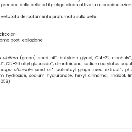
precoce della pelle ed il ginkgo biloba attiva la microcircolazion
lo vellutato delicatamente profumato sulla pelle.
ircolari.
come post-epilazione.
is vinifera
(grape) seed oil*, butylene glycol, C14-22 alcohols*
id*, C12-20 alkyl glucoside*, dimethicone, sodium acrylates copo
orago officinalis
seed oil*, palmitoyl grape seed extract*, pho
m hydroxide, sodium hyaluronate, hexyl cinnamal, linalool, 
3/058)