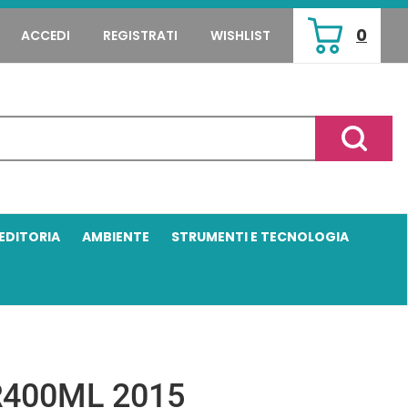
0
ACCEDI
REGISTRATI
WISHLIST
ARTICOLI
INSERITI
Cerca P
EDITORIA
AMBIENTE
STRUMENTI E TECNOLOGIA
400ML 2015