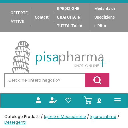
Passa
al
SPEDIZIONE
Modalità di
OFFERTE
contenuto
Contatti
GRATUITA IN
Spedizione
principale
ATTIVE
TUTTA ITALIA
e Ritiro
PisaPharma
Cerca
Prodotto
Cerca Prodotto
prodotti
0
inseriti
Catalogo Prodotti /
Igiene e Medicazione
/
Igiene intima
/
Detergenti