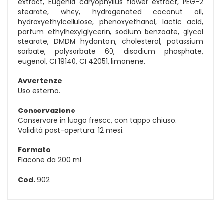
extract, Eugenia caryophyllus flower extract, PEG-2
stearate, whey, hydrogenated coconut oil,
hydroxyethylcellulose, phenoxyethanol, lactic acid,
parfum ethylhexylglycerin, sodium benzoate, glycol
stearate, DMDM hydantoin, cholesterol, potassium
sorbate, polysorbate 60, disodium phosphate,
eugenol, CI 19140, CI 42051, limonene.
Avvertenze
Uso esterno.
Conservazione
Conservare in luogo fresco, con tappo chiuso.
Validità post-apertura: 12 mesi.
Formato
Flacone da 200 ml
Cod.
902