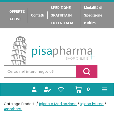
Passa
al
SPEDIZIONE
Modalità di
OFFERTE
contenuto
Contatti
GRATUITA IN
Spedizione
principale
ATTIVE
TUTTA ITALIA
e Ritiro
PisaPharma
Cerca
Prodotto
Cerca Prodotto
prodotti
0
inseriti
Catalogo Prodotti /
Igiene e Medicazione
/
Igiene intima
/
Assorbenti