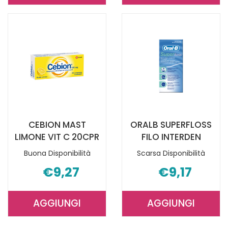
EFF
MAST
VIT
ARANCIA
C
VIT
ARANCIA
C20CPR AL
10CPR AL
CARRELLO
CARRELLO
CEBION MAST
ORALB SUPERFLOSS
LIMONE VIT C 20CPR
FILO INTERDEN
Buona Disponibilità
Scarsa Disponibilità
€9,27
€9,17
AGGIUNGI
AGGIUNGI
AGGIUNGI CEBION
AGGIUNGI 
MAST
SUPERFLOSS