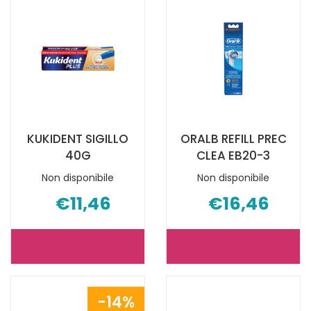
47G NON
AZIONE60G
È
È
DISPONIBILE
DISPONIBILE
KUKIDENT SIGILLO
ORALB REFILL PREC
40G
CLEA EB20-3
Non disponibile
Non disponibile
€11,46
€16,46
KUKIDENT
ORALB
SIGILLO
REFILL
40G NON
PREC
14%