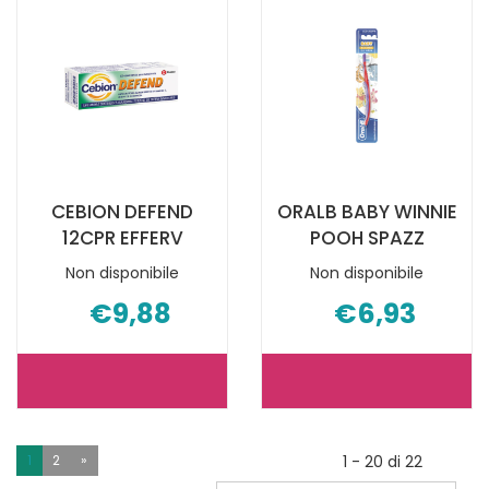
3
FILO
ULTRA
INTERDE NO
THIN
È
RICAR NON
DISPONIBILE
È
DISPONIBILE
CEBION DEFEND
ORALB BABY WINNIE
12CPR EFFERV
POOH SPAZZ
Non disponibile
Non disponibile
€9,88
€6,93
CEBION
ORALB
DEFEND
BABY
12CPR
WINNIE
1
2
»
1 - 20 di 22
EFFERV NON
POOH