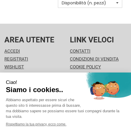
Disponibilità (n. pezzi)
È
SPAZZ NON
DISPONIBILE
È
DISPONIBILE
AREA UTENTE
LINK VELOCI
ACCEDI
CONTATTI
REGISTRATI
CONDIZIONI DI VENDITA
WISHLIST
COOKIE POLICY
ISCRIZIONE ALLA
MODALITÀ DI PAGAMENTO
NEWSLETTER
INFORMATIVA PRIVACY
PISA PHARMA - P.Iva: 02013280504 - Sede legale: VIA
L'ARANCIO 42 - 56126 Pisa (PI) Italia Tel/Fax. 0506930694
Cell./Whatsapp: 3312289485 info@pisapharma.it cod.
fiscale: FNCMCL73P63A091B iscritta al: PISA