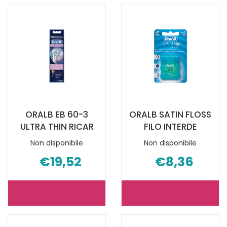
PRO
TAPE
CROSSACTION NON
FILO
È
INTERDEN N
DISPONIBILE
È
DISPONIBILE
ORALB EB 60-3
ORALB SATIN FLOSS
ULTRA THIN RICAR
FILO INTERDE
Non disponibile
Non disponibile
€19,52
€8,36
ORALB
ORALB
EB
SATIN
60-
FLOSS