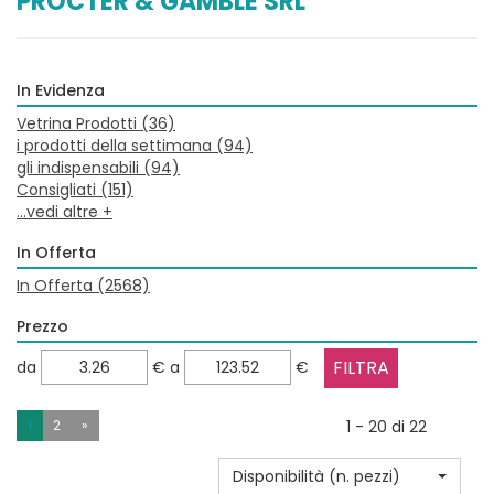
PROCTER & GAMBLE SRL
In Evidenza
Vetrina Prodotti
(36)
i prodotti della settimana
(94)
gli indispensabili
(94)
Consigliati
(151)
...vedi altre +
In Offerta
In Offerta
(2568)
Prezzo
filtra
filtra
da
€
a
€
da
a
1
2
»
1 - 20 di 22
Disponibilità (n. pezzi)