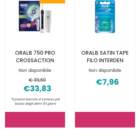
È
CLEA
DISPONIBILE
EB20-
3 NON
È
DISPONIBILE
ORALB 750 PRO
ORALB SATIN TAPE
CROSSACTION
FILO INTERDEN
Non disponibile
Non disponibile
€ 39,60
€7,96
€33,83
*il prezzo barrato è il prezzo più
basso degli ultimi 30 giorni
ORALB
ORALB
750
SATIN