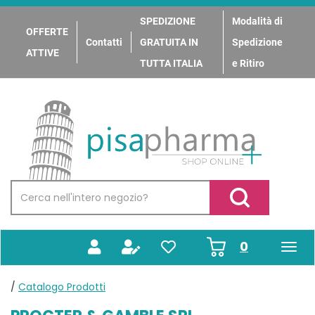
Passa
al
SPEDIZIONE
Modalità di
OFFERTE
contenuto
Contatti
GRATUITA IN
Spedizione
principale
ATTIVE
TUTTA ITALIA
e Ritiro
PisaPharma
Cerca
Prodotto
Cerca Prodotto
prodotti
0
inseriti
/
Catalogo Prodotti