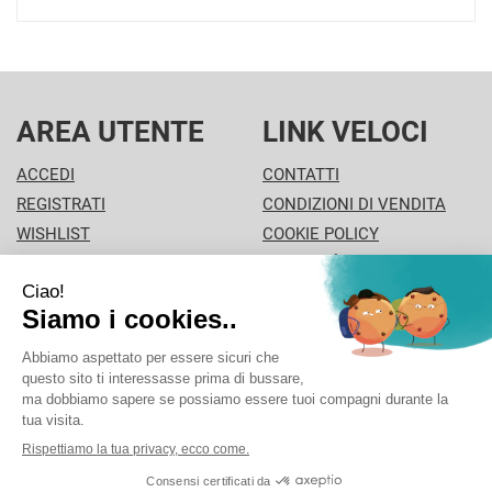
AREA UTENTE
LINK VELOCI
ACCEDI
CONTATTI
REGISTRATI
CONDIZIONI DI VENDITA
WISHLIST
COOKIE POLICY
ISCRIZIONE ALLA
MODALITÀ DI PAGAMENTO
NEWSLETTER
INFORMATIVA PRIVACY
PISA PHARMA - P.Iva: 02013280504 - Sede legale: VIA
L'ARANCIO 42 - 56126 Pisa (PI) Italia Tel/Fax. 0506930694
Cell./Whatsapp: 3312289485 info@pisapharma.it cod.
fiscale: FNCMCL73P63A091B iscritta al: PISA