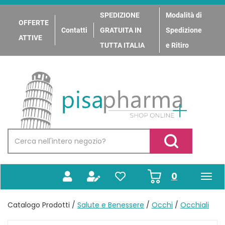
Passa
al
SPEDIZIONE
Modalità di
OFFERTE
contenuto
Contatti
GRATUITA IN
Spedizione
principale
ATTIVE
TUTTA ITALIA
e Ritiro
PisaPharma
Cerca
Prodotto
Cerca Prodotto
prodotti
0
inseriti
Catalogo Prodotti /
Salute e Benessere
/
Occhi
/
Occhiali