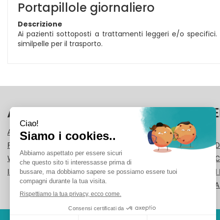
Portapillole giornaliero
Descrizione
Ai pazienti sottoposti a trattamenti leggeri e/o specifici
similpelle per il trasporto.
AREA UTENTE
LINK VE
ACCEDI
CONTATTI
REGISTRATI
CONDIZIONI D
WISHLIST
COOKIE POLI
ISCRIZIONE ALLA NEWSLETTER
MODALITÀ DI
INFORMATIVA