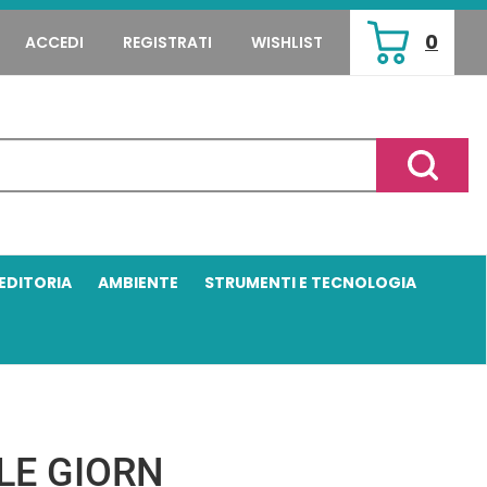
0
ACCEDI
REGISTRATI
WISHLIST
ARTICOLI
INSERITI
Cerca P
EDITORIA
AMBIENTE
STRUMENTI E TECNOLOGIA
LE GIORN