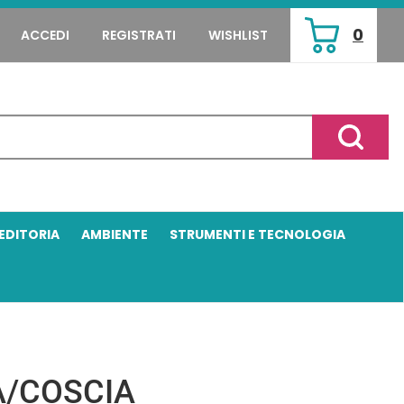
0
ACCEDI
REGISTRATI
WISHLIST
ARTICOLI
INSERITI
Cerca P
EDITORIA
AMBIENTE
STRUMENTI E TECNOLOGIA
A/COSCIA