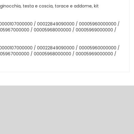
e ginocchia, testa e coscia, torace e addome, kit
00000107000000 / 00022849090000 / 00005960000000 /
005967000000 / 00005968000000 / 00005969000000 /
00000107000000 / 00022849090000 / 00005960000000 /
005967000000 / 00005968000000 / 00005969000000 /