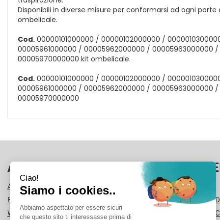
traspirazione.
Disponibili in diverse misure per conformarsi ad ogni parte 
ombelicale.
Cod.
00000101000000 / 00000102000000 / 000001030000
00005961000000 / 00005962000000 / 00005963000000 /
00005970000000 kit ombelicale.
Cod.
00000101000000 / 00000102000000 / 000001030000
00005961000000 / 00005962000000 / 00005963000000 /
00005970000000
AREA UTENTE
LINK VE
ACCEDI
CONTATTI
REGISTRATI
CONDIZIONI D
WISHLIST
COOKIE POLI