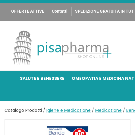
Passa
al
OFFERTE ATTIVE
Contatti
SPEDIZIONE GRATUITA IN TUTT
contenuto
principale
PisaPharma
SALUTE E BENESSERE
OMEOPATIA E MEDICINA NAT
Catalogo Prodotti /
Igiene e Medicazione
/
Medicazione
/
Ben