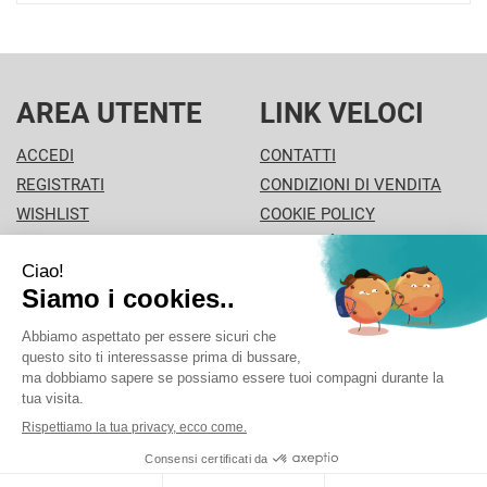
AREA UTENTE
LINK VELOCI
ACCEDI
CONTATTI
REGISTRATI
CONDIZIONI DI VENDITA
WISHLIST
COOKIE POLICY
ISCRIZIONE ALLA
MODALITÀ DI PAGAMENTO
NEWSLETTER
INFORMATIVA PRIVACY
PISA PHARMA - P.Iva: 02013280504 - Sede legale: VIA
L'ARANCIO 42 - 56126 Pisa (PI) Italia Tel/Fax. 0506930694
Cell./Whatsapp: 3312289485 info@pisapharma.it cod.
fiscale: FNCMCL73P63A091B iscritta al: PISA