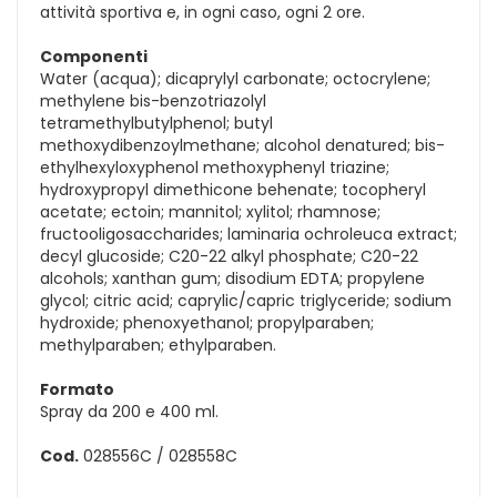
attività sportiva e, in ogni caso, ogni 2 ore.
Componenti
Water (acqua); dicaprylyl carbonate; octocrylene;
methylene bis-benzotriazolyl
tetramethylbutylphenol; butyl
methoxydibenzoylmethane; alcohol denatured; bis-
ethylhexyloxyphenol methoxyphenyl triazine;
hydroxypropyl dimethicone behenate; tocopheryl
acetate; ectoin; mannitol; xylitol; rhamnose;
fructooligosaccharides; laminaria ochroleuca extract;
decyl glucoside; C20-22 alkyl phosphate; C20-22
alcohols; xanthan gum; disodium EDTA; propylene
glycol; citric acid; caprylic/capric triglyceride; sodium
hydroxide; phenoxyethanol; propylparaben;
methylparaben; ethylparaben.
Formato
Spray da 200 e 400 ml.
Cod.
028556C / 028558C