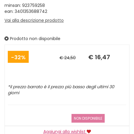
minsan: 923759258
ean: 3401353688742
Vai alla descrizione prodotto
Prodotto non disponibile
Sconto
Prezzo
del
scontato
€ 16,47
32%
€ 24,50
*il prezzo barrato è il prezzo più basso degli ultimi 30
giorni
NON DISPONIBILE
Aggiungi alla wishlist