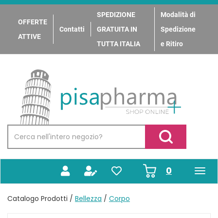
Passa
al
SPEDIZIONE
Modalità di
OFFERTE
contenuto
Contatti
GRATUITA IN
Spedizione
principale
ATTIVE
TUTTA ITALIA
e Ritiro
PisaPharma
Cerca
Prodotto
Cerca Prodotto
prodotti
0
inseriti
Catalogo Prodotti /
Bellezza
/
Corpo