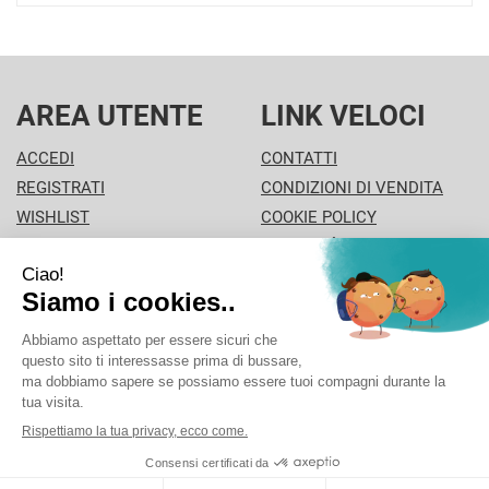
AREA UTENTE
LINK VELOCI
ACCEDI
CONTATTI
REGISTRATI
CONDIZIONI DI VENDITA
WISHLIST
COOKIE POLICY
ISCRIZIONE ALLA
MODALITÀ DI PAGAMENTO
NEWSLETTER
INFORMATIVA PRIVACY
PISA PHARMA - P.Iva: 02013280504 - Sede legale: VIA
L'ARANCIO 42 - 56126 Pisa (PI) Italia Tel/Fax. 0506930694
Cell./Whatsapp: 3312289485 info@pisapharma.it cod.
fiscale: FNCMCL73P63A091B iscritta al: PISA