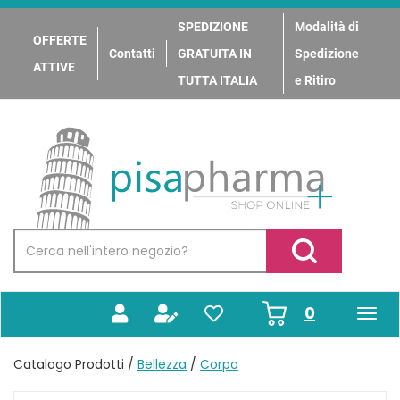
Passa
al
SPEDIZIONE
Modalità di
OFFERTE
contenuto
Contatti
GRATUITA IN
Spedizione
principale
ATTIVE
TUTTA ITALIA
e Ritiro
PisaPharma
Cerca
Prodotto
Cerca Prodotto
prodotti
0
inseriti
Catalogo Prodotti /
Bellezza
/
Corpo