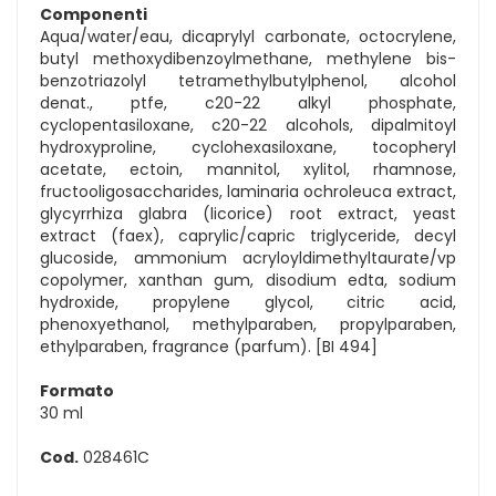
Componenti
Aqua/water/eau, dicaprylyl carbonate, octocrylene,
butyl methoxydibenzoylmethane, methylene bis-
benzotriazolyl tetramethylbutylphenol, alcohol
denat., ptfe, c20-22 alkyl phosphate,
cyclopentasiloxane, c20-22 alcohols, dipalmitoyl
hydroxyproline, cyclohexasiloxane, tocopheryl
acetate, ectoin, mannitol, xylitol, rhamnose,
fructooligosaccharides, laminaria ochroleuca extract,
glycyrrhiza glabra (licorice) root extract, yeast
extract (faex), caprylic/capric triglyceride, decyl
glucoside, ammonium acryloyldimethyltaurate/vp
copolymer, xanthan gum, disodium edta, sodium
hydroxide, propylene glycol, citric acid,
phenoxyethanol, methylparaben, propylparaben,
ethylparaben, fragrance (parfum). [BI 494]
Formato
30 ml
Cod.
028461C