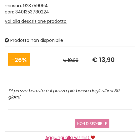
minsan: 923759094
ean: 3401353780224
Vai alla descrizione prodotto
Prodotto non disponibile
Sconto
Prezzo
del
scontato
€ 13,90
26%
€ 18,90
*il prezzo barrato è il prezzo più basso degli ultimi 30
giorni
NON DISPONIBILE
Aggiungi alla wishlist