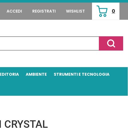
0
ACCEDI
REGISTRATI
WISHLIST
ARTICOLI
INSERITI
Cerca P
EDITORIA
AMBIENTE
STRUMENTI E TECNOLOGIA
 CRYSTAL