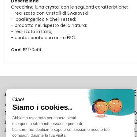
Descrizione
Orecchino luna crystal con le seguenti caratteristiche:
- realizzato con Cristalli di Swarovski;
- ipoallergenico Nichel Tested;
- prodotto nel rispetto della natura;
- realizzato in Italia;
- confezionato con carta FSC.
Cod.
BE170c01
AREA UTENTE
LINK VE
ACCEDI
CONTATTI
REGISTRATI
CONDIZIONI D
WISHLIST
COOKIE POLI
ISCRIZIONE ALLA NEWSLETTER
MODALITÀ DI