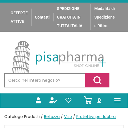
Passa
al
SPEDIZIONE
Modalità di
OFFERTE
contenuto
Contatti
GRATUITA IN
Spedizione
principale
ATTIVE
TUTTA ITALIA
e Ritiro
PisaPharma
Cerca
Prodotto
Cerca Prodotto
prodotti
0
inseriti
Catalogo Prodotti /
Bellezza
/
Viso
/
Protettivi per labbra