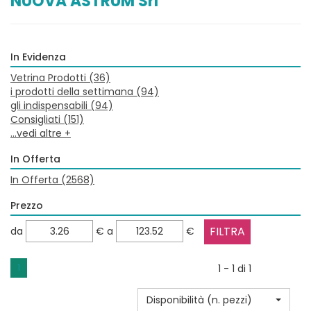
NUOVA ASTRUM Srl
In Evidenza
Vetrina Prodotti
(36)
i prodotti della settimana
(94)
gli indispensabili
(94)
Consigliati
(151)
...vedi altre +
In Offerta
In Offerta
(2568)
Prezzo
filtra
filtra
da
€
a
€
da
a
1
1 - 1 di 1
Disponibilità (n. pezzi)