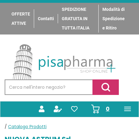
Passa
al
SPEDIZIONE
Modalità di
OFFERTE
contenuto
Contatti
GRATUITA IN
Spedizione
principale
ATTIVE
TUTTA ITALIA
e Ritiro
PisaPharma
Cerca
Prodotto
Cerca Prodotto
prodotti
0
inseriti
/
Catalogo Prodotti