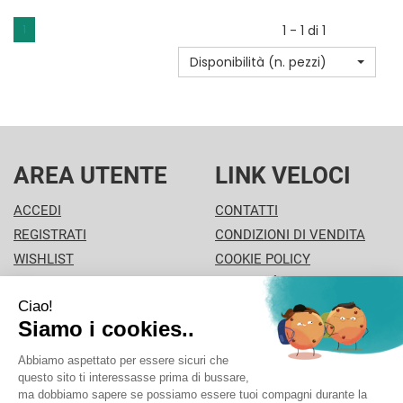
10ML
1
1 - 1 di 1
ASTRUM NON
Disponibilità (n. pezzi)
È
DISPONIBILE
AREA UTENTE
LINK VELOCI
ACCEDI
CONTATTI
REGISTRATI
CONDIZIONI DI VENDITA
WISHLIST
COOKIE POLICY
ISCRIZIONE ALLA
MODALITÀ DI PAGAMENTO
NEWSLETTER
INFORMATIVA PRIVACY
PISA PHARMA - P.Iva: 02013280504 - Sede legale: VIA
L'ARANCIO 42 - 56126 Pisa (PI) Italia Tel/Fax. 0506930694