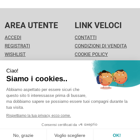
AREA UTENTE
LINK VELOCI
ACCEDI
CONTATTI
REGISTRATI
CONDIZIONI DI VENDITA
WISHLIST
COOKIE POLICY
ISCRIZIONE ALLA
MODALITÀ DI PAGAMENTO
NEWSLETTER
INFORMATIVA PRIVACY
PISA PHARMA - P.Iva: 02013280504 - Sede legale: VIA
L'ARANCIO 42 - 56126 Pisa (PI) Italia Tel/Fax. 0506930694
Cell./Whatsapp: 3312289485 info@pisapharma.it cod.
fiscale: FNCMCL73P63A091B iscritta al: PISA
Powered by
Prenofa
Web Design
Fulcri srl