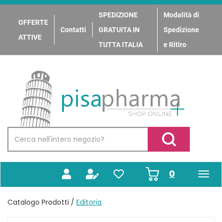
Passa
al
SPEDIZIONE
Modalità di
OFFERTE
contenuto
Contatti
GRATUITA IN
Spedizione
principale
ATTIVE
TUTTA ITALIA
e Ritiro
PisaPharma
Cerca
Prodotto
Cerca Prodotto
prodotti
0
inseriti
Catalogo Prodotti /
Editoria