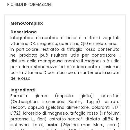
RICHIEDI INFORMAZIONI
MenoComplex
Descrizione
Integratore alimentare a base di estratti vegetali,
vitamina D3, magnesio, coenzima Q10 e melatonina.
In particolare l’estratto di trifoglio rosso contenuto
nel prodotto può risultare utile per contrastare i
disturbi della menopausa mentre il magnesio è utile
per ridurre stanchezza ed affaticamento e insieme
con la vitamina D contribuisce a mantenere la salute
delle ossa.
Ingredienti
Formula giorno (capsula gialla): ortosifon
(Orthosiphon stamineus Benth., foglie) estrato
secco*, capsula (gelatina alimentare, coloranti: E171
E172), idrossido di magnesio, trifoglio rosso (Trifolium
pratense L., fiori) estratto secco* titolato all'8% in
isoflavoni totali,
soia
(Glycine max Merr., semi)