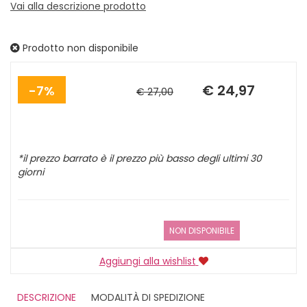
Vai alla descrizione prodotto
Prodotto non disponibile
Sconto
Prezzo
del
scontato
€ 24,97
7%
€ 27,00
*il prezzo barrato è il prezzo più basso degli ultimi 30
giorni
NON DISPONIBILE
Aggiungi alla wishlist
DESCRIZIONE
MODALITÀ DI SPEDIZIONE