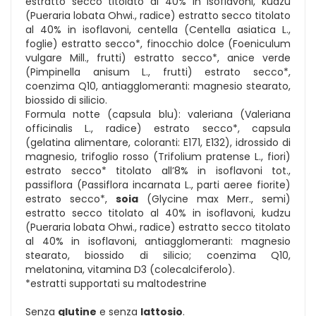
estratto secco titolato al 40% in isoflavoni, kudzu
(Pueraria lobata Ohwi., radice) estratto secco titolato
al 40% in isoflavoni, centella (Centella asiatica L.,
foglie) estratto secco*, finocchio dolce (Foeniculum
vulgare Mill., frutti) estratto secco*, anice verde
(Pimpinella anisum L., frutti) estrato secco*,
coenzima Q10, antiagglomeranti: magnesio stearato,
biossido di silicio.
Formula notte (capsula blu): valeriana (Valeriana
officinalis L., radice) estrato secco*, capsula
(gelatina alimentare, coloranti: E171, E132), idrossido di
magnesio, trifoglio rosso (Trifolium pratense L., fiori)
estrato secco* titolato all’8% in isoflavoni tot.,
passiflora (Passiflora incarnata L., parti aeree fiorite)
estrato secco*,
soia
(Glycine max Merr., semi)
estratto secco titolato al 40% in isoflavoni, kudzu
(Pueraria lobata Ohwi., radice) estratto secco titolato
al 40% in isoflavoni, antiagglomeranti: magnesio
stearato, biossido di silicio; coenzima Q10,
melatonina, vitamina D3 (colecalciferolo).
*estratti supportati su maltodestrine
Senza
glutine
e senza
lattosio
.