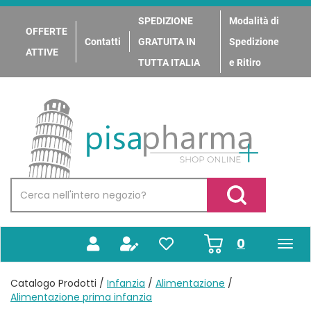
Passa
al
SPEDIZIONE
Modalità di
OFFERTE
contenuto
Contatti
GRATUITA IN
Spedizione
principale
ATTIVE
TUTTA ITALIA
e Ritiro
PisaPharma
Cerca
Prodotto
Cerca Prodotto
prodotti
0
inseriti
Catalogo Prodotti /
Infanzia
/
Alimentazione
/
Alimentazione prima infanzia