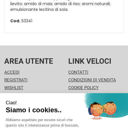
lievito; amido di mais; amido di riso; aromi naturali;
emulsionante lecitina di soia.
Cod.
53341
AREA UTENTE
LINK VELOCI
ACCEDI
CONTATTI
REGISTRATI
CONDIZIONI DI VENDITA
WISHLIST
COOKIE POLICY
ISCRIZIONE ALLA
MODALITÀ DI PAGAMENTO
NEWSLETTER
INFORMATIVA PRIVACY
PISA PHARMA - P.Iva: 02013280504 - Sede legale: VIA