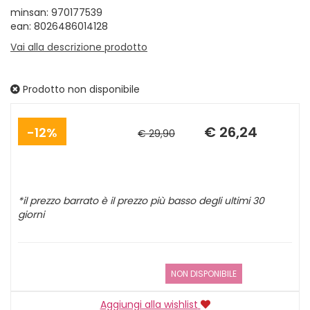
minsan: 970177539
ean: 8026486014128
Vai alla descrizione prodotto
Prodotto non disponibile
Sconto
Prezzo
del
scontato
€ 26,24
12%
€ 29,90
*il prezzo barrato è il prezzo più basso degli ultimi 30
giorni
NON DISPONIBILE
Aggiungi alla wishlist