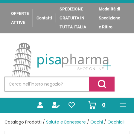
Passa
al
SPEDIZIONE
Modalità di
OFFERTE
contenuto
Contatti
GRATUITA IN
Spedizione
principale
ATTIVE
TUTTA ITALIA
e Ritiro
PisaPharma
Cerca
Prodotto
Cerca Prodotto
prodotti
0
inseriti
Catalogo Prodotti /
Salute e Benessere
/
Occhi
/
Occhiali