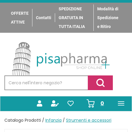
Passa
al
SPEDIZIONE
Modalità di
OFFERTE
contenuto
Contatti
GRATUITA IN
Spedizione
principale
ATTIVE
TUTTA ITALIA
e Ritiro
PisaPharma
Cerca
Prodotto
Cerca Prodotto
prodotti
0
inseriti
Catalogo Prodotti /
Infanzia
/
Strumenti e accessori