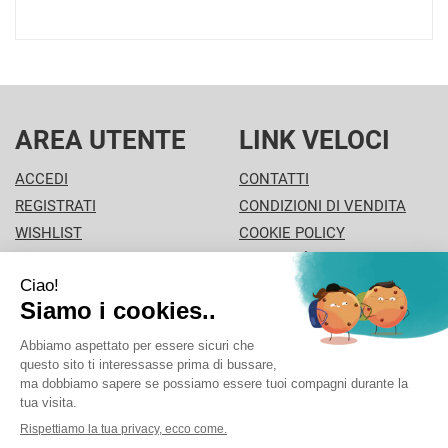
AREA UTENTE
LINK VELOCI
ACCEDI
CONTATTI
REGISTRATI
CONDIZIONI DI VENDITA
WISHLIST
COOKIE POLICY
ISCRIZIONE ALLA
MODALITÀ DI PAGAMENTO
NEWSLETTER
INFORMATIVA PRIVACY
PISA PHARMA - P.Iva: 02013280504 - Sede legale: VIA
L'ARANCIO 42 - 56126 Pisa (PI) Italia Tel/Fax. 0506930694
Cell./Whatsapp: 3312289485 info@pisapharma.it cod.
fiscale: FNCMCL73P63A091B iscritta al: PISA