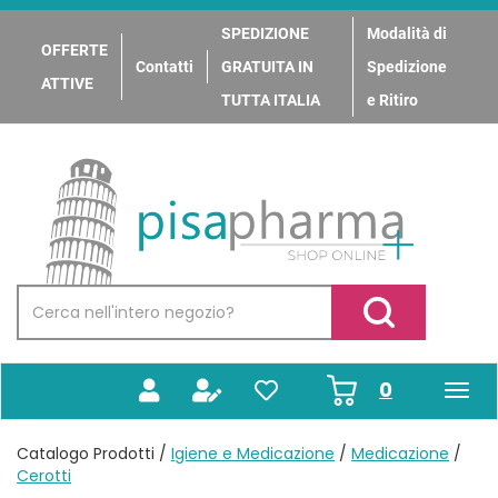
Passa
al
SPEDIZIONE
Modalità di
OFFERTE
contenuto
Contatti
GRATUITA IN
Spedizione
principale
ATTIVE
TUTTA ITALIA
e Ritiro
PisaPharma
Cerca
Prodotto
Cerca Prodotto
prodotti
0
inseriti
Catalogo Prodotti /
Igiene e Medicazione
/
Medicazione
/
Cerotti