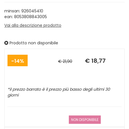
minsan: 926045410
ean: 8053808843005
Vai alla descrizione prodotto
Prodotto non disponibile
Sconto
Prezzo
del
scontato
€ 18,77
14%
€ 21,90
*il prezzo barrato è il prezzo più basso degli ultimi 30
giorni
NON DISPONIBILE