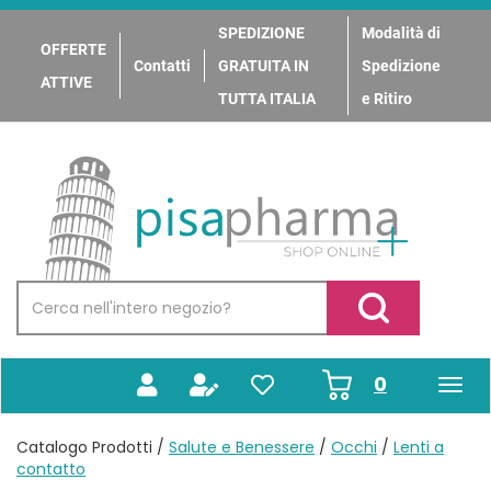
Passa
al
SPEDIZIONE
Modalità di
OFFERTE
contenuto
Contatti
GRATUITA IN
Spedizione
principale
ATTIVE
TUTTA ITALIA
e Ritiro
PisaPharma
Cerca
Prodotto
Cerca Prodotto
prodotti
0
inseriti
Catalogo Prodotti /
Salute e Benessere
/
Occhi
/
Lenti a
contatto