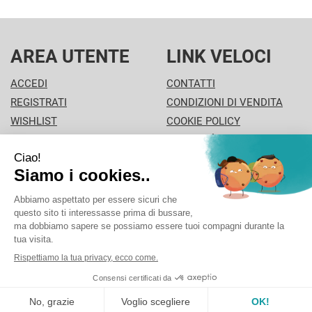
AREA UTENTE
LINK VELOCI
ACCEDI
CONTATTI
REGISTRATI
CONDIZIONI DI VENDITA
WISHLIST
COOKIE POLICY
ISCRIZIONE ALLA
MODALITÀ DI PAGAMENTO
NEWSLETTER
INFORMATIVA PRIVACY
PISA PHARMA - P.Iva: 02013280504 - Sede legale: VIA
L'ARANCIO 42 - 56126 Pisa (PI) Italia Tel/Fax. 0506930694
Cell./Whatsapp: 3312289485 info@pisapharma.it cod.
fiscale: FNCMCL73P63A091B iscritta al: PISA
Powered by
Prenofa
Web Design
Fulcri srl