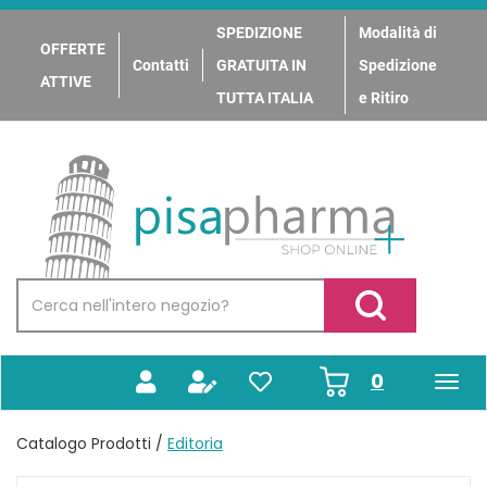
Passa
al
SPEDIZIONE
Modalità di
OFFERTE
contenuto
Contatti
GRATUITA IN
Spedizione
principale
ATTIVE
TUTTA ITALIA
e Ritiro
PisaPharma
Cerca
Prodotto
Cerca Prodotto
prodotti
0
inseriti
Catalogo Prodotti /
Editoria