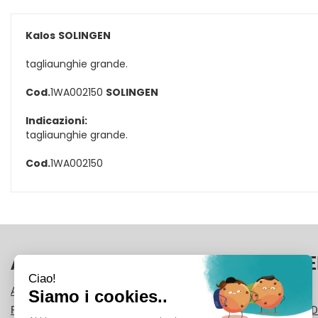
Kalos
SOLINGEN
tagliaunghie grande.
Cod.
1WA002150
SOLINGEN
Indicazioni:
tagliaunghie grande.
Cod.
1WA002150
AREA UTENTE
LINK VE
ACCEDI
CONTATTI
REGISTRATI
CONDIZIONI D