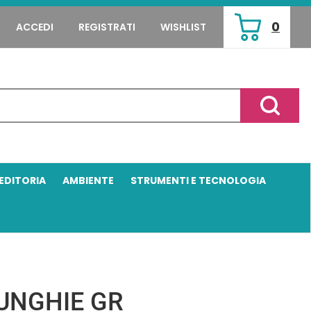
0
ACCEDI
REGISTRATI
WISHLIST
ARTICOLI
INSERITI
Cerca P
EDITORIA
AMBIENTE
STRUMENTI E TECNOLOGIA
UNGHIE GR