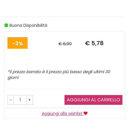
Buona Disponibilità
Sconto
Prezzo
del
scontato
€ 5,78
3%
€ 6,00
*il prezzo barrato è il prezzo più basso degli ultimi 30
giorni
AGGIUNGI AL CARRELLO
-
+
Aggiungi alla wishlist