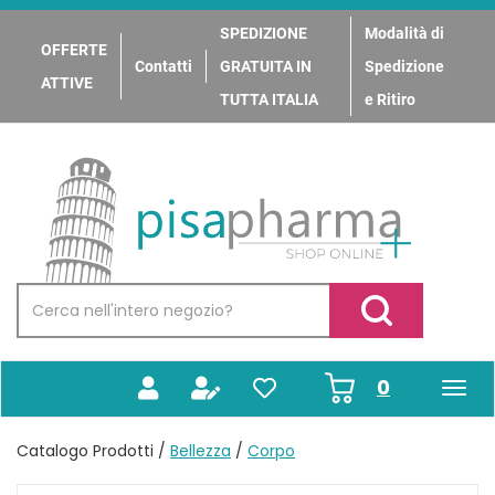
Passa
al
SPEDIZIONE
Modalità di
OFFERTE
contenuto
Contatti
GRATUITA IN
Spedizione
principale
ATTIVE
TUTTA ITALIA
e Ritiro
PisaPharma
Cerca
Prodotto
Cerca Prodotto
prodotti
0
inseriti
Catalogo Prodotti /
Bellezza
/
Corpo