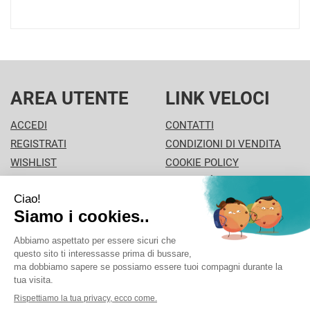
AREA UTENTE
LINK VELOCI
ACCEDI
CONTATTI
REGISTRATI
CONDIZIONI DI VENDITA
WISHLIST
COOKIE POLICY
ISCRIZIONE ALLA
MODALITÀ DI PAGAMENTO
NEWSLETTER
INFORMATIVA PRIVACY
PISA PHARMA - P.Iva: 02013280504 - Sede legale: VIA
L'ARANCIO 42 - 56126 Pisa (PI) Italia Tel/Fax. 0506930694
Cell./Whatsapp: 3312289485 info@pisapharma.it cod.
fiscale: FNCMCL73P63A091B iscritta al: PISA