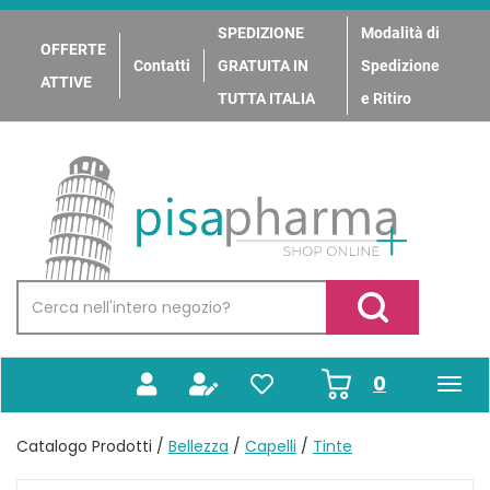
Passa
al
SPEDIZIONE
Modalità di
OFFERTE
contenuto
Contatti
GRATUITA IN
Spedizione
principale
ATTIVE
TUTTA ITALIA
e Ritiro
PisaPharma
Cerca
Prodotto
Cerca Prodotto
prodotti
0
inseriti
Catalogo Prodotti /
Bellezza
/
Capelli
/
Tinte