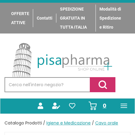
Passa
al
SPEDIZIONE
Modalità di
OFFERTE
contenuto
Contatti
GRATUITA IN
Spedizione
principale
ATTIVE
TUTTA ITALIA
e Ritiro
PisaPharma
Cerca
Prodotto
Cerca Prodotto
prodotti
0
inseriti
Catalogo Prodotti /
Igiene e Medicazione
/
Cavo orale