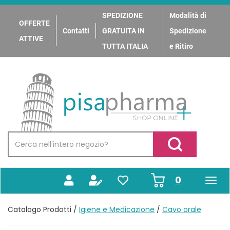
Passa
al
SPEDIZIONE
Modalità di
OFFERTE
contenuto
Contatti
GRATUITA IN
Spedizione
principale
ATTIVE
TUTTA ITALIA
e Ritiro
PisaPharma
Cerca
Prodotto
Cerca Prodotto
prodotti
0
inseriti
Catalogo Prodotti /
Igiene e Medicazione
/
Cavo orale