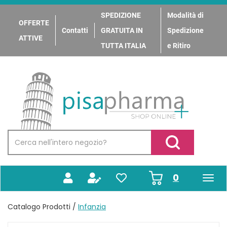
Passa
al
SPEDIZIONE
Modalità di
OFFERTE
contenuto
Contatti
GRATUITA IN
Spedizione
principale
ATTIVE
TUTTA ITALIA
e Ritiro
PisaPharma
Cerca
Prodotto
Cerca Prodotto
prodotti
0
inseriti
Catalogo Prodotti /
Infanzia