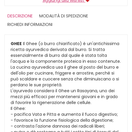
Aggiungi alla wishlist
DESCRIZIONE
MODALITÀ DI SPEDIZIONE
RICHIEDI INFORMAZIONI
GHEE
Il Ghee (o burro chiarificato) è un'antichissima
ricetta ayurvedica derivata dal burro. Si tratta
essenzialmente di burro dal quale è stata tolta
l'acqua e la componente proteica in esso contenute.
La cucina ayurvedica usa il ghee al posto del burro e
dell'olio per cucinare, friggere e arrostire, perché si
può scaldare e cuocere senza che diminuiscano o si
perdano le sue proprietà.
L'ayurveda considera il Ghee un Rasayana, uno dei
mezzi più efficaci per mantenersi giovani e in grado
di favorire la rigenerazione delle cellule.
Il Ghee:
- pacifica Vata e Pitta e aumenta il fuoco digestivo;
- favorisce la funzione fisiologica della digestione;
- contrasta l'azione dannosa dei radicali liberi;
- nutre e dà sostegno a tutti i sette tipi di tessuti del