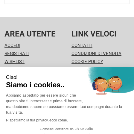
AREA UTENTE
LINK VELOCI
ACCEDI
CONTATTI
REGISTRATI
CONDIZIONI DI VENDITA
WISHLIST
COOKIE POLICY
ISCRIZIONE ALLA
MODALITÀ DI PAGAMENTO
NEWSLETTER
INFORMATIVA PRIVACY
PISA PHARMA - P.Iva: 02013280504 - Sede legale: VIA
L'ARANCIO 42 - 56126 Pisa (PI) Italia Tel/Fax. 0506930694
Cell./Whatsapp: 3312289485 info@pisapharma.it cod.
fiscale: FNCMCL73P63A091B iscritta al: PISA