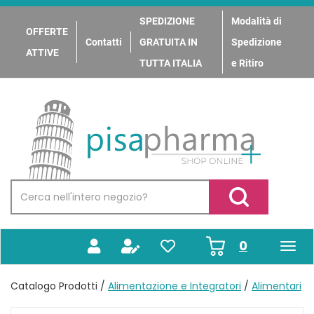
Passa
al
SPEDIZIONE
Modalità di
OFFERTE
contenuto
Contatti
GRATUITA IN
Spedizione
principale
ATTIVE
TUTTA ITALIA
e Ritiro
PisaPharma
Cerca
Prodotto
Cerca Prodotto
prodotti
0
inseriti
Catalogo Prodotti /
Alimentazione e Integratori
/
Alimentari