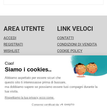
AREA UTENTE
LINK VELOCI
ACCEDI
CONTATTI
REGISTRATI
CONDIZIONI DI VENDITA
WISHLIST
COOKIE POLICY
ISCRIZIONE ALLA
MODALITÀ DI PAGAMENTO
NEWSLETTER
INFORMATIVA PRIVACY
PISA PHARMA - P.Iva: 02013280504 - Sede legale: VIA
L'ARANCIO 42 - 56126 Pisa (PI) Italia Tel/Fax. 0506930694
Cell./Whatsapp: 3312289485 info@pisapharma.it cod.
fiscale: FNCMCL73P63A091B iscritta al: PISA