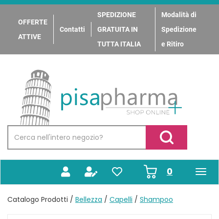
Passa
al
SPEDIZIONE
Modalità di
OFFERTE
contenuto
Contatti
GRATUITA IN
Spedizione
principale
ATTIVE
TUTTA ITALIA
e Ritiro
PisaPharma
Cerca
Prodotto
Cerca Prodotto
prodotti
0
inseriti
Catalogo Prodotti /
Bellezza
/
Capelli
/
Shampoo