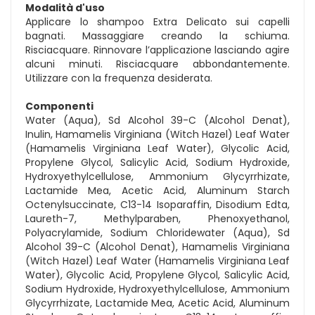
Modalità d'uso
Applicare lo shampoo Extra Delicato sui capelli
bagnati. Massaggiare creando la schiuma.
Risciacquare. Rinnovare l’applicazione lasciando agire
alcuni minuti. Risciacquare abbondantemente.
Utilizzare con la frequenza desiderata.
Componenti
Water (Aqua), Sd Alcohol 39-C (Alcohol Denat),
Inulin, Hamamelis Virginiana (Witch Hazel) Leaf Water
(Hamamelis Virginiana Leaf Water), Glycolic Acid,
Propylene Glycol, Salicylic Acid, Sodium Hydroxide,
Hydroxyethylcellulose, Ammonium Glycyrrhizate,
Lactamide Mea, Acetic Acid, Aluminum Starch
Octenylsuccinate, C13-14 Isoparaffin, Disodium Edta,
Laureth-7, Methylparaben, Phenoxyethanol,
Polyacrylamide, Sodium Chloridewater (Aqua), Sd
Alcohol 39-C (Alcohol Denat), Hamamelis Virginiana
(Witch Hazel) Leaf Water (Hamamelis Virginiana Leaf
Water), Glycolic Acid, Propylene Glycol, Salicylic Acid,
Sodium Hydroxide, Hydroxyethylcellulose, Ammonium
Glycyrrhizate, Lactamide Mea, Acetic Acid, Aluminum