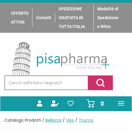
Passa
al
SPEDIZIONE
Modalità di
OFFERTE
contenuto
Contatti
GRATUITA IN
Spedizione
principale
ATTIVE
TUTTA ITALIA
e Ritiro
PisaPharma
Cerca
Prodotto
Cerca Prodotto
prodotti
0
inseriti
Catalogo Prodotti /
Bellezza
/
Viso
/
Trucco