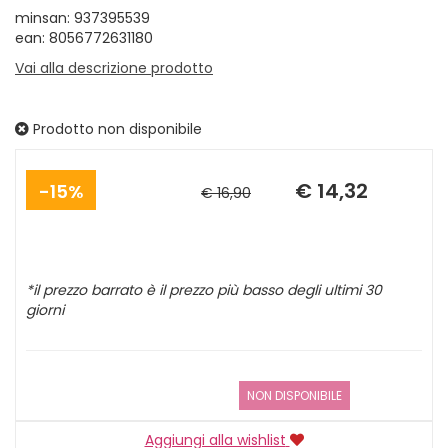
minsan: 937395539
ean: 8056772631180
Vai alla descrizione prodotto
Prodotto non disponibile
Sconto
Prezzo
del
scontato
€ 14,32
15%
€ 16,90
*il prezzo barrato è il prezzo più basso degli ultimi 30
giorni
NON DISPONIBILE
Aggiungi alla wishlist