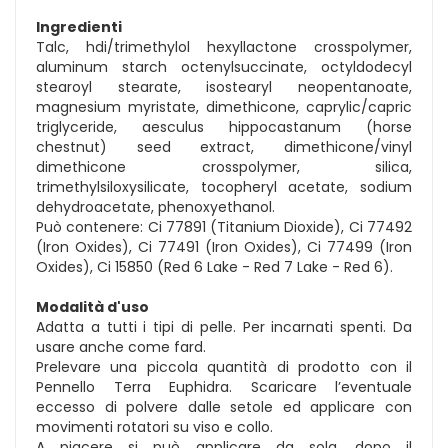
Ingredienti
Talc, hdi/trimethylol hexyllactone crosspolymer,
aluminum starch octenylsuccinate, octyldodecyl
stearoyl stearate, isostearyl neopentanoate,
magnesium myristate, dimethicone, caprylic/capric
triglyceride, aesculus hippocastanum (horse
chestnut) seed extract, dimethicone/vinyl
dimethicone crosspolymer, silica,
trimethylsiloxysilicate, tocopheryl acetate, sodium
dehydroacetate, phenoxyethanol.
Può contenere: Ci 77891 (Titanium Dioxide), Ci 77492
(Iron Oxides), Ci 77491 (Iron Oxides), Ci 77499 (Iron
Oxides), Ci 15850 (Red 6 Lake - Red 7 Lake - Red 6).
Modalità d'uso
Adatta a tutti i tipi di pelle. Per incarnati spenti. Da
usare anche come fard.
Prelevare una piccola quantità di prodotto con il
Pennello Terra Euphidra. Scaricare l’eventuale
eccesso di polvere dalle setole ed applicare con
movimenti rotatori su viso e collo.
A piacere si può applicare da sola, dopo il