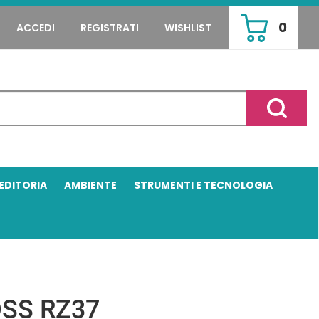
0
ACCEDI
REGISTRATI
WISHLIST
ARTICOLI
INSERITI
Cerca P
EDITORIA
AMBIENTE
STRUMENTI E TECNOLOGIA
SS RZ37