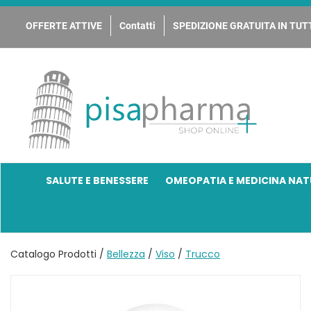
Passa
al
OFFERTE ATTIVE
Contatti
SPEDIZIONE GRATUITA IN TUTT
contenuto
principale
PisaPharma
SALUTE E BENESSERE
OMEOPATIA E MEDICINA NAT
Catalogo Prodotti /
Bellezza
/
Viso
/
Trucco