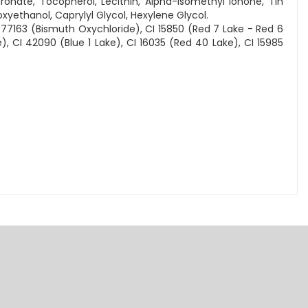
onate, Tocopherol, Lecithin, Alpha-Isomethyl Ionone, Tin
noxyethanol, Caprylyl Glycol, Hexylene Glycol.
I 77163 (Bismuth Oxychloride), CI 15850 (Red 7 Lake - Red 6
, CI 42090 (Blue 1 Lake), CI 16035 (Red 40 Lake), CI 15985