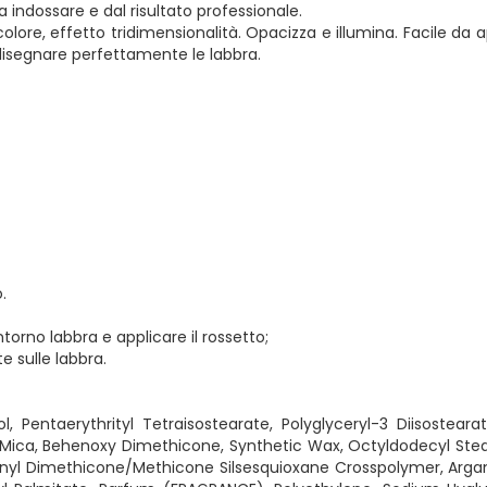
 indossare e dal risultato professionale.
olore, effetto tridimensionalità. Opacizza e illumina. Facile da 
disegnare perfettamente le labbra.
.
ontorno labbra e applicare il rossetto;
e sulle labbra.
Pentaerythrityl Tetraisostearate, Polyglyceryl-3 Diisostearat
in, Mica, Behenoxy Dimethicone, Synthetic Wax, Octyldodecyl Stea
Vinyl Dimethicone/Methicone Silsesquioxane Crosspolymer, Argan