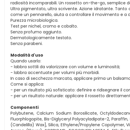
radiosità incomparabili. Un rossetto on-the-go, semplice da
Ultra pigmentato, ultra scrivente. Azione idratante. Tanto c
come un pennarello, aiuta a controllare il movimento e a 
Purezza microbiologica.
Test per nichel, cromo e cobalto.
Senza profumo aggiunto.
Dermatologicamente testato.
Senza parabeni.
Modalità d'uso
Quando usarlo:
- labbra sottili da valorizzare con volume e luminosità;
- labbra accentuate per volumi più morbidi.
In caso di secchezza marcata, applicare prima un balsamo
Come si applica:
- per un risultato più sofisticato: definire e ridisegnare il c
- per un risultato naturale: applicare il rossetto direttament
Componenti
Polybutene, Calcium Sodium Borosilicate, Octyldodecanol, 
Fluorphlogopite, Bis-Diglyceryl Polyacyladipate-2, Paraff
(Candelilla) Wax], Silica, Ethylene/Propylene Copolymer, 