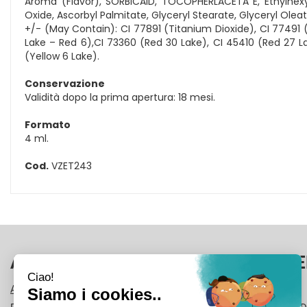
Aroma (Flavor), SORBICAID, TOCOPHERLACETA E, Ethylhexyl
Oxide, Ascorbyl Palmitate, Glyceryl Stearate, Glyceryl Oleate
+/- (May Contain): CI 77891 (Titanium Dioxide), CI 77491 (
Lake – Red 6),CI 73360 (Red 30 Lake), CI 45410 (Red 27 La
(Yellow 6 Lake).
Conservazione
Validità dopo la prima apertura: 18 mesi.
Formato
4 ml.
Cod.
VZET243
AREA UTENTE
LINK VE
ACCEDI
CONTATTI