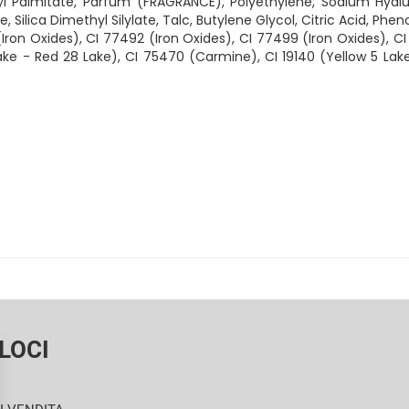
 Palmitate, Parfum (FRAGRANCE), Polyethylene, Sodium Hyalur
, Silica Dimethyl Silylate, Talc, Butylene Glycol, Citric Acid, Phe
Iron Oxides), CI 77492 (Iron Oxides), CI 77499 (Iron Oxides), C
ke - Red 28 Lake), CI 75470 (Carmine), CI 19140 (Yellow 5 Lake)
LOCI