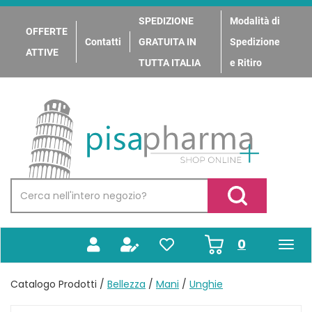
Passa
al
SPEDIZIONE
Modalità di
OFFERTE
contenuto
Contatti
GRATUITA IN
Spedizione
principale
ATTIVE
TUTTA ITALIA
e Ritiro
PisaPharma
Cerca
Prodotto
Cerca Prodotto
prodotti
0
inseriti
Catalogo Prodotti /
Bellezza
/
Mani
/
Unghie