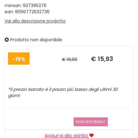
minsan: 937395376
ean: 8056772632736
Vai alla descrizione prodotto
Prodotto non disponibile
Sconto
Prezzo
del
scontato
€ 15,93
19%
€ 19,90
*il prezzo barrato è il prezzo più basso degli ultimi 30
giorni
NON DISPONIBILE
Aggiungi alla wishlist