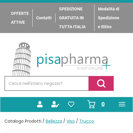
Passa
al
SPEDIZIONE
Modalità di
OFFERTE
contenuto
Contatti
GRATUITA IN
Spedizione
principale
ATTIVE
TUTTA ITALIA
e Ritiro
PisaPharma
Cerca
Prodotto
Cerca Prodotto
prodotti
0
inseriti
Catalogo Prodotti /
Bellezza
/
Viso
/
Trucco