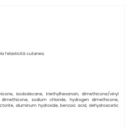
a l’elasticità cutanea.
icone, isododecane, triethylhexanoin, dimethicone/vinyl
14 dimethicone, sodium chloride, hydrogen dimethicone,
torite, aluminum hydroxide, benzoic acid, dehydroacetic