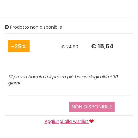
Prodotto non disponibile
Sconto
Prezzo
del
scontato
€ 18,64
25%
€ 24,90
*il prezzo barrato è il prezzo più basso degli ultimi 30
giorni
NON DISPONIBILE
Aggiungi alla wishlist