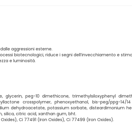
 dalle aggressioni esterne.
essi biotecnologici, riduce i segni dell’invecchiamento e stimol
ezza e luminosità.
 glycerin, peg-10 dimethicone, trimethylsiloxyphenyl dimeth
exyllactone crosspolymer, phenoxyethanol, bis-peg/ppg-14/
odium dehydroacetate, potassium sorbate, disteardimonium hec
 silica, citric acid, xanthan gum, bht.
Oxides), Ci 77491 (Iron Oxides), Ci 77499 (Iron Oxides).