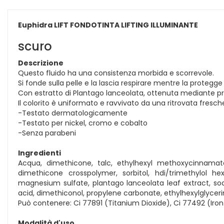
Euphidra LIFT FONDOTINTA LIFTING ILLUMINANTE
scuro
Descrizione
Questo fluido ha una consistenza morbida e scorrevole.
Si fonde sulla pelle e la lascia respirare mentre la protegge
Con estratto di Plantago lanceolata, ottenuta mediante proc
Il colorito è uniformato e ravvivato da una ritrovata fresch
-Testato dermatologicamente
-Testato per nickel, cromo e cobalto
-Senza parabeni
Ingredienti
Acqua, dimethicone, talc, ethylhexyl methoxycinnamate,
dimethicone crosspolymer, sorbitol, hdi/trimethylol h
magnesium sulfate, plantago lanceolata leaf extract, s
acid, dimethiconol, propylene carbonate, ethylhexylglycerin,
Può contenere: Ci 77891 (Titanium Dioxide), Ci 77492 (Iron 
Modalità d'uso