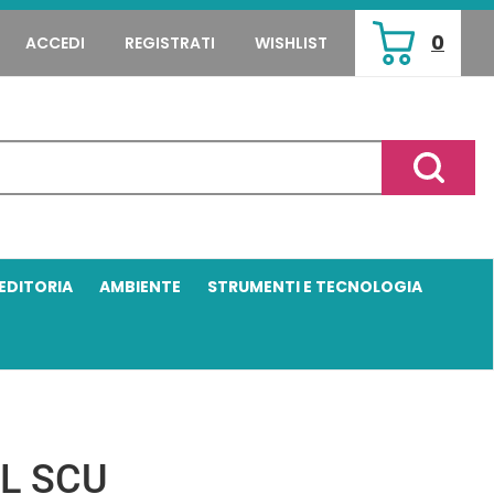
0
ACCEDI
REGISTRATI
WISHLIST
ARTICOLI
INSERITI
Cerca P
EDITORIA
AMBIENTE
STRUMENTI E TECNOLOGIA
LL SCU