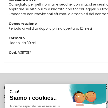
Consigliato per pelli normali e secche, con macchie senili co
Applicare su viso pulito e idratato con tocchi leggeri su f
Procedere con movimenti sfumati e armoniosi dal centro ve
Conservazione
Periodo di validità dopo la prima apertura: 12 mesi.
Formato
Flaconi da 30 ml.
Cod.
VZET317
AREA UTENTE
LINK VE
ACCEDI
CONTATTI
REGISTRATI
CONDIZIONI D