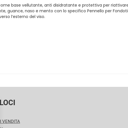
me base vellutante, anti disidratante e protettiva per riattivare 
ronte, guance, naso e mento con lo specifico Pennello per Fondoti
rso l’esterno del viso.
LOCI
I VENDITA