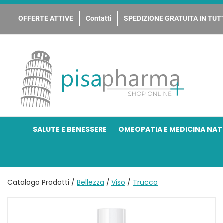
Passa
al
OFFERTE ATTIVE
Contatti
SPEDIZIONE GRATUITA IN TUTT
contenuto
principale
PisaPharma
SALUTE E BENESSERE
OMEOPATIA E MEDICINA NAT
Catalogo Prodotti /
Bellezza
/
Viso
/
Trucco