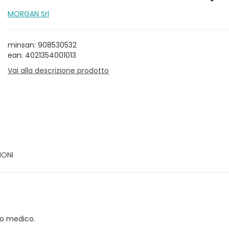
MORGAN Srl
minsan: 908530532
ean: 4021354001013
Vai alla descrizione prodotto
IONI
to medico.