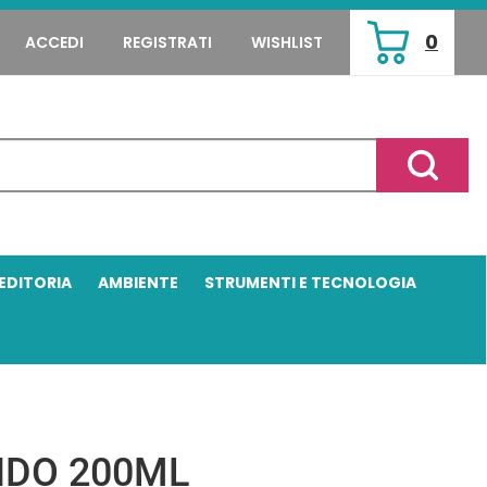
0
ACCEDI
REGISTRATI
WISHLIST
ARTICOLI
INSERITI
Cerca P
EDITORIA
AMBIENTE
STRUMENTI E TECNOLOGIA
IDO 200ML