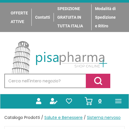
Passa
al
SPEDIZIONE
Modalità di
OFFERTE
contenuto
Contatti
GRATUITA IN
Spedizione
principale
ATTIVE
TUTTA ITALIA
e Ritiro
PisaPharma
Cerca
Prodotto
Cerca Prodotto
prodotti
0
inseriti
Catalogo Prodotti /
Salute e Benessere
/
Sistema nervoso